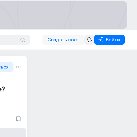
Создать пост
Войти
ться
е?