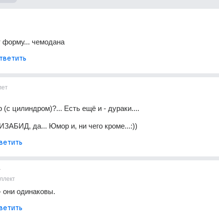
 форму... чемодана
тветить
лет
р (с цилиндром)?... Есть ещё и - дураки....
БИЗАБИД, да... Юмор и, ни чего кроме...:))
ветить
т
ллект
- они одинаковы.
ветить