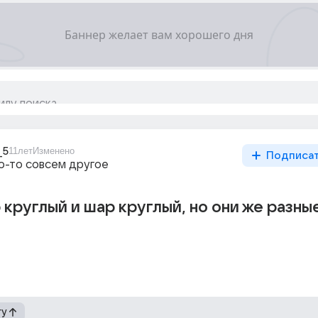
_5
11лет
Изменено
Подписа
то-то совсем другое
круглый и шар круглый, но они же разны
гу