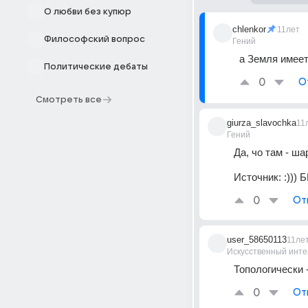
О любви без купюр
chlenkor
11лет
Философский вопрос
Гений
а Земля имеет
Политические дебаты
0
О
Смотреть все
giurza_slavochka
11
Гений
Да, чо там - ша
Источник:
:))) 
0
От
user_58650113
11ле
Искусственный инте
Топологически 
0
От