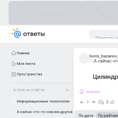
Главная
boris_bazanov
А сейчас ч
Моя лента
Пространства
Цилиндр 
В ТОПЕ НА ОТВЕТАХ
мнения
Информационные технологии
1
3
А сейчас что-то совсем другое
По дате
По рейтин