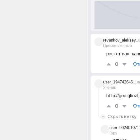
revenkov_aleksey
1
Просветленный
растет ваш кап
0
От
user_194742646
11л
Ученик
ht tp://goo.gl/
0
От
Скрыть ветку
user_99240107
1
Гуру