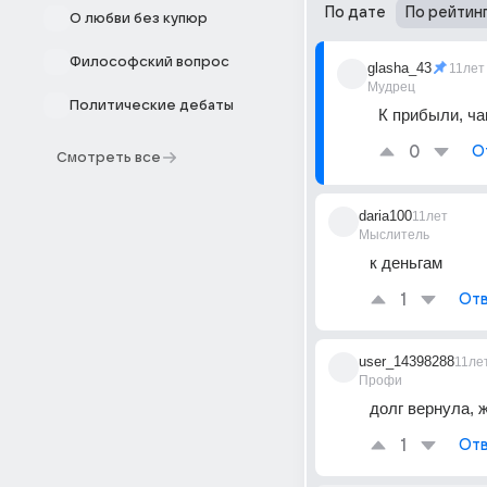
По дате
По рейтин
О любви без купюр
Философский вопрос
glasha_43
11лет
Мудрец
Политические дебаты
К прибыли, ча
0
О
Смотреть все
daria100
11лет
Мыслитель
к деньгам
1
Отв
user_14398288
11ле
Профи
долг вернула, 
1
Отв