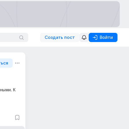
Создать пост
Войти
ться
ными. К 