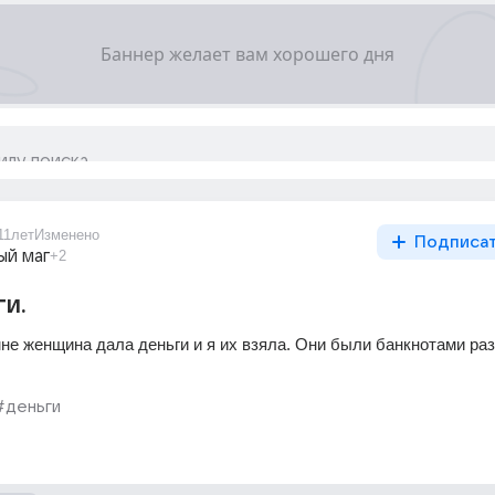
11лет
Изменено
Подписа
ый маг
+2
ги.
не женщина дала деньги и я их взяла. Они были банкнотами раз
#деньги