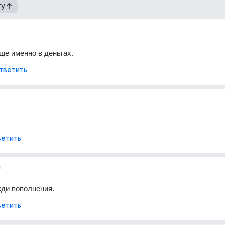
гу
ще именно в деньгах.
тветить
етить
т
жди пополнения.
етить