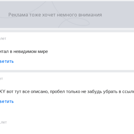
0лет
итал в невидимом мире
ветить
ет
oztjKY вот тут все описано, пробел только не забудь убрать в ссыл
ветить
1лет