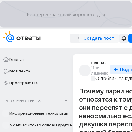
Создать пост
Главная
marina_kolos_50
11лет
Подп
Моя лента
Изменено
О любви без ку
Пространства
Почему парни н
относятся к том
В ТОПЕ НА ОТВЕТАХ
они переспят с 
Информационные технологии
ненормально ес
девушка пересп
А сейчас что-то совсем другое