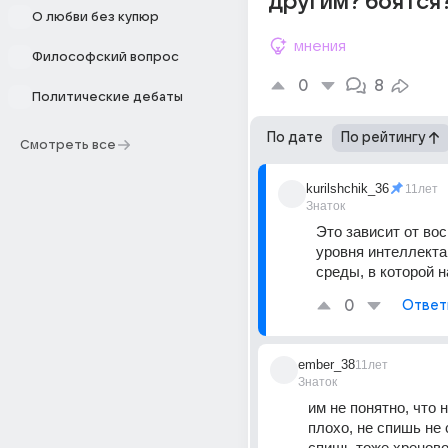
другим? боятся
О любви без купюр
мнения
Философский вопрос
0
8
Политические дебаты
По дате
По рейтингу
Смотреть все
kurilshchik_36
11лет
Знаток
Это зависит от вос
уровня интеллекта, 
среды, в которой 
0
Ответ
ember_38
11лет
Знаток
им не понятно, что н
плохо, не спишь не с
спишь тоже хреново