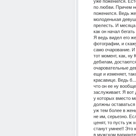
уже поженился. Есте
по любви. Причем не
поженился. Ведь жен
молоденькая девушк
прелесть. И месяца
как он начал бегать
Я ведь видел его же
фотографии, и скажу
само очарование. И 
тот момент, как, ну 
дебилам, достаются
очаровательные дев
еще и изменяет, тако
красавице. Ведь б...
что он ее ну вообще 
заслуживает. Я вот 
у которых вместо моз
должны оставаться 
уж тем более в жены
не им, серьезно. Есл
ценят, то пусть уж 
станут умнее!! Это 
в мужском варианте 