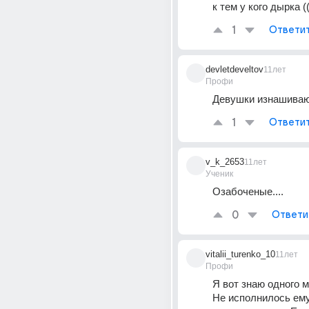
к тем у кого дырка ((
1
Ответи
devletdeveltov
11лет
Профи
Девушки изнашиваю
1
Ответи
v_k_2653
11лет
Ученик
Озабоченые....
0
Ответи
vitalii_turenko_10
11лет
Профи
Я вот знаю одного м
Не исполнилось ему 