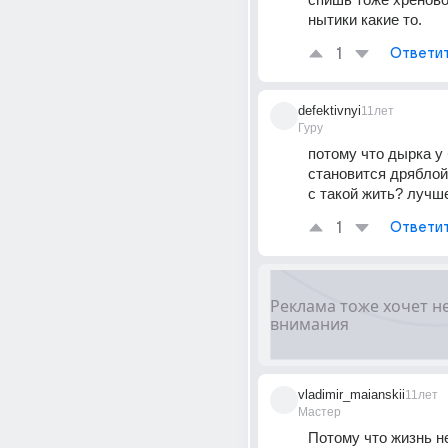
нытики какие то.
1
Ответи
defektivnyi
11лет
Гуру
потому что дырка у 
становится дряблой,
с такой жить? лучш
1
Ответи
vladimir_maianskii
11лет
Мастер
Потому что жизнь н