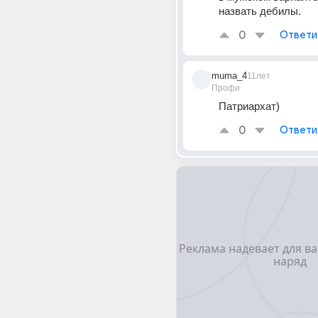
назвать дебилы.
0
Ответи
muma_4
11лет
Профи
Патриархат)
0
Ответи