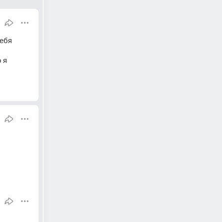
ебя 
я 