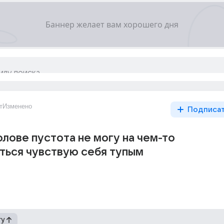
т
Изменено
Подписа
олове пустота не могу на чем-то
ться чувствую себя тупым
гу