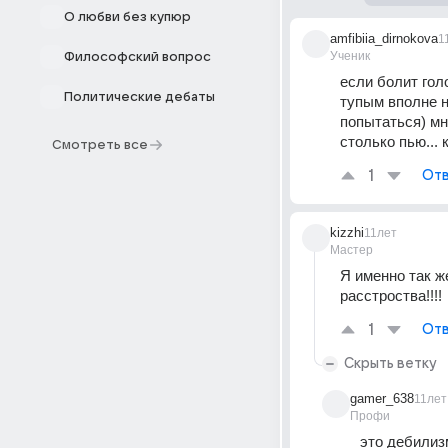
О любви без купюр
amfibiia_dirnokova
1
Ученик
Философский вопрос
если болит голо
Политические дебаты
тупым вполне н
попытаться) мн
столько пью...
Смотреть все
1
Отв
kizzhi
11лет
Мастер
Я именно так ж
расстроства!!!!
1
Отв
Скрыть ветку
gamer_638
11лет
Профи
это дебилизм