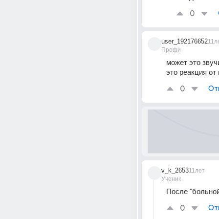
0
user_192176652
11л
Профи
может это звуч
это реакция от
0
От
v_k_2653
11лет
Ученик
После "больной"
0
От