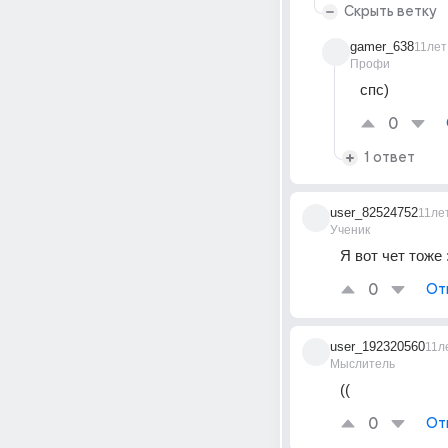
Скрыть ветку
gamer_638
11лет
Профи
спс)
0
1 ответ
user_82524752
11ле
Ученик
Я вот чет тоже 
0
От
user_192320560
11л
Мыслитель
((
0
От