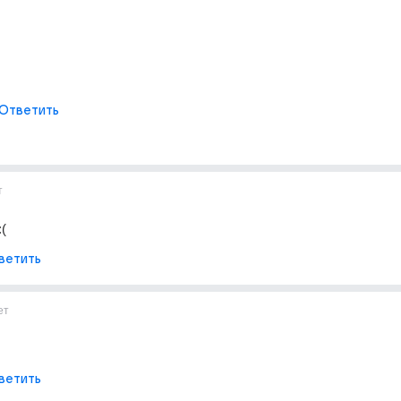
Ответить
т
:(
ветить
ет
ветить