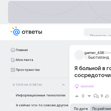
Главная
gamer_638
11ле
Бьютилэнд
Моя лента
Я больной в г
Пространства
сосредоточи
В ТОПЕ НА ОТВЕТАХ
мнения
Информационные технологии
0
9
А сейчас что-то совсем другое
По дате
По рейтин