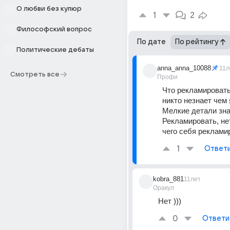
О любви без купюр
1
2
Философский вопрос
По дате
По рейтингу
Политические дебаты
anna_anna_10088
11л
Смотреть все
Профи
Что рекламировать
никто незнает чем 
Мелкие детали знаю
Рекламировать, нет
чего себя реклами
1
Ответ
kobra_881
11лет
Оракул
Нет )))
0
Ответи