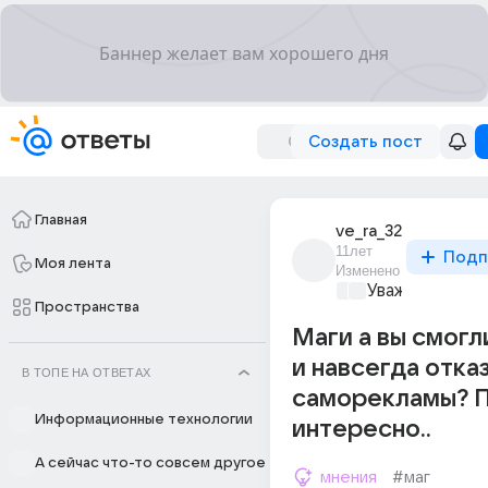
Создать пост
Главная
ve_ra_32
11лет
Подп
Моя лента
Изменено
Уважаемый ма
Пространства
Маги а вы смогл
и навсегда отка
В ТОПЕ НА ОТВЕТАХ
саморекламы? 
Информационные технологии
интересно..
А сейчас что-то совсем другое
мнения
#маг