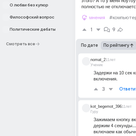
этого? А то у меня ноутбук
О любви без купюр
полностью не отключается
Философский вопрос
мнения
#компьюте
1
9
Политические дебаты
Смотреть все
По дате
По рейтингу
nomat_2
11лет
Ученик
Задержи на 10 сек к
включения.
3
Ответи
kot_begemot_396
11лет
Гуру
Зажимаем кнопку вк
держим 4 секунды...
включаем как обычн