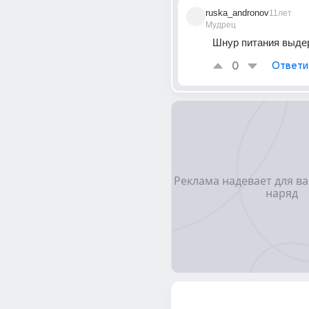
ruska_andronov
11лет
Мудрец
Шнур питания выде
0
Ответи