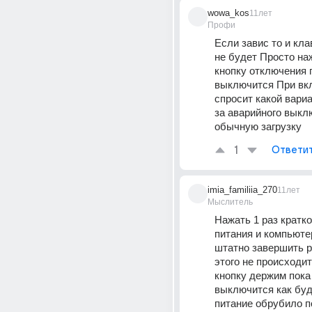
wowa_kos
11лет
Профи
Если завис то и кла
не будет Просто на
кнопку отключения п
выключится При вкл
спросит какой вариан
за аварийного выкл
обычную загрузку
1
Ответи
imia_familiia_270
11лет
Мыслитель
Нажать 1 раз кратко
питания и компьюте
штатно завершить ра
этого не происходит 
кнопку держим пока 
выключится как буд
питание обрубило п