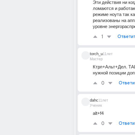
Эти действия ни когд
ломаются и работаю
режиме ноута так как
реализованы на апп
уровне энергораспр
1
Ответи
torch_u
11лет
Мастер
Ктрл+Альт+Дел. ТАБ
нужной позиции доп
0
Ответи
dahc
11лет
Ученик
alt+f4
0
Ответи