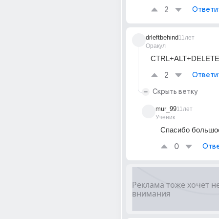
2
Ответи
drleftbehind
11лет
Оракул
CTRL+ALT+DELET
2
Ответи
Скрыть ветку
mur_99
11лет
Ученик
Спасибо большое
0
Отве