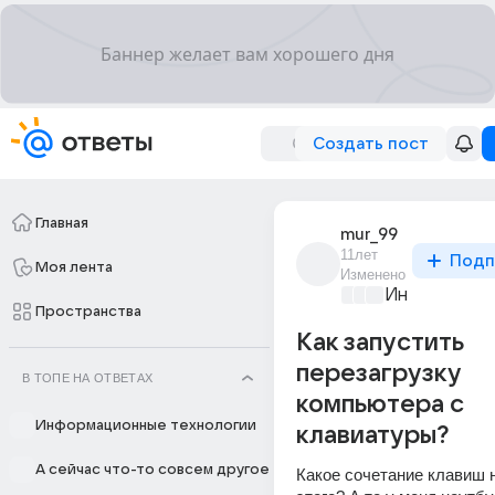
Создать пост
Главная
mur_99
11лет
Подп
Моя лента
Изменено
Информацио
Пространства
Как запустить
перезагрузку
В ТОПЕ НА ОТВЕТАХ
компьютера с
Информационные технологии
клавиатуры?
А сейчас что-то совсем другое
Какое сочетание клавиш н