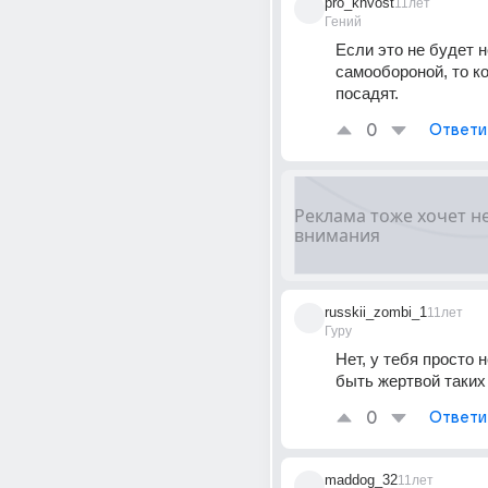
pro_khvost
11лет
Гений
Если это не будет 
самообороной, то ко
посадят.
0
Ответи
russkii_zombi_1
11лет
Гуру
Нет, у тебя просто н
быть жертвой таких
0
Ответи
maddog_32
11лет