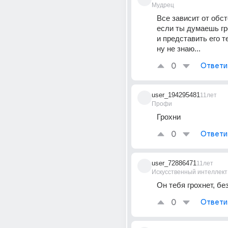
Мудрец
Все зависит от обст
если ты думаешь гр
и представить его т
ну не знаю...
0
Ответи
user_194295481
11лет
Профи
Грохни
0
Ответи
user_72886471
11лет
Искусственный интеллект
Он тебя грохнет, бе
0
Ответи