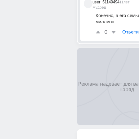
user_51149494
11лет
Мудрец
Конечно, а его семь
миллион
0
Ответи