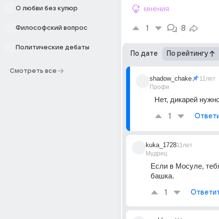
О любви без купюр
мнения
1
8
Философский вопрос
Политические дебаты
По дате
По рейтингу
Смотреть все
shadow_chake
11лет
Профи
Нет, дикарей нужно
1
Ответ
kuka_1728
11лет
Мудрец
Если в Мосуле, тебя
башка.
1
Ответи