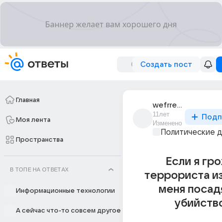
Создать пост
Главная
wefrre_egre
11лет
Подп
Моя лента
Изменено
Политические 
Пространства
Если я гро
В ТОПЕ НА ОТВЕТАХ
террориста и
меня посад
Информационные технологии
убийств
А сейчас что-то совсем другое