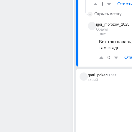
1
Ответ
Скрыть ветку
igor_morozov_1025
Оракул
11лет
Вот так главарь,
там стадо.
0
Отв
garri_poker
11лет
Гений