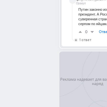
Оракул
Путин законно из
президент. А Росс
суверенная страна
серпом по яйцам
0
Отве
1 ответ