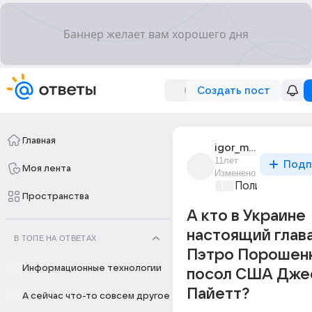
Создать пост
Главная
igor_morozov_1025
11лет
Подп
Моя лента
Изменено
Политические
Пространства
А кто в Украине
настоящий глава
В ТОПЕ НА ОТВЕТАХ
Пэтро Порошенк
Информационные технологии
посол США Дж
Пайетт?
А сейчас что-то совсем другое