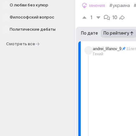
О любви без купюр
мнения
#украина
1
10
Философский вопрос
Политические дебаты
По дате
По рейтингу
Смотреть все
andrei_lifanov_9
11ле
Гений