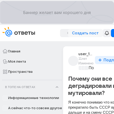
Создать пост
Главная
user_195033482
11лет
Подп
Моя лента
Изменено
Политически
Пространства
Почему они все
деградировали 
В ТОПЕ НА ОТВЕТАХ
мутировали?
Информационные технологии
Я конечно понимаю что ко
прекратило быть СССР в
А сейчас что-то совсем другое
дальше и на смену СССР