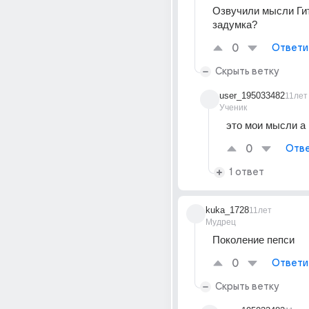
Озвучили мысли Гит
задумка?
0
Ответи
Скрыть ветку
user_195033482
11лет
Ученик
это мои мысли а 
0
Отве
1 ответ
kuka_1728
11лет
Мудрец
Поколение пепси
0
Ответи
Скрыть ветку