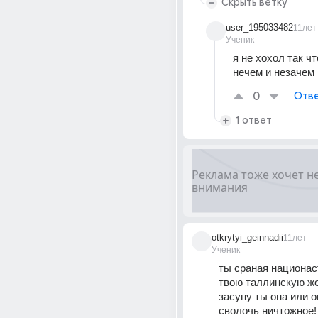
Скрыть ветку
user_195033482
11лет
Ученик
я не хохол так чт
нечем и незачем
0
Отве
1 ответ
otkrytyi_geinnadii
11лет
Ученик
ты сраная национаст
твою таллинскую жоп
засуну ты она или он
сволочь ничтожное! 