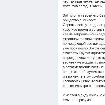
что так привлекает деград
мутантов сегодня здесь
ЗрЯ кто то уверен что без
общество выживает
Сорняки сожрут сад и огор
короткое время и встанут
как на заброшенном клад
страшной грязной стеной н
поглощающей все некогда 
уже произошло Вокруг сег
смотреть Кругом идиотизм
вырожденческие тупые пу
вернее уже морды и рыла
а остатки вменяемости бы
в хоре этого безумия все
и выживут в этом зомбоап
кровавом жнивье только т
светом изнутри освещены
Имеется в виду конечно с
смысла и разума.