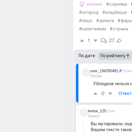
мнения
#сорняки
#огород
#кладбище
#лицо
#деньги
#фар
#капитализм
#страна
1
27
По дате
По рейтингу
user_194295481
11ле
Профи
Ублюдков нельзя 
0
Ответ
lentiai_125
11лет
Оракул
Вы мутировали, еще 
Вашем тексте такое