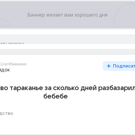
11лет
Изменено
Подписа
ядок
во тараканье за сколько дней разбазари
бебебе
дство