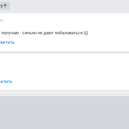
гу
ет
у получаю - сильно не дают побаловаться (((
ветить
етить