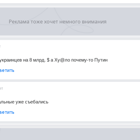
т
украинцев на 8 млрд. $ а Ху@ло почему-то Путин
ветить
ет
тальные уже съебались
ветить