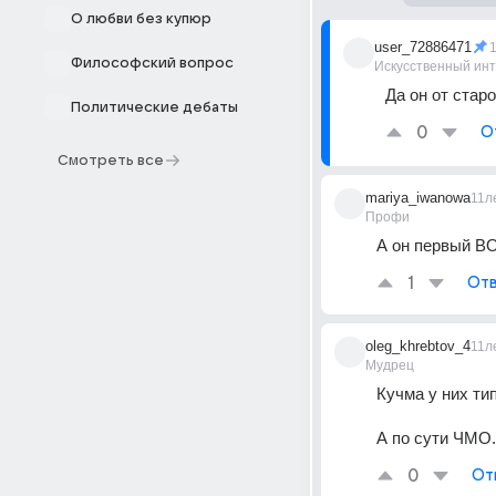
О любви без купюр
user_72886471
Философский вопрос
Искусственный ин
Да он от стар
Политические дебаты
0
О
Смотреть все
mariya_iwanowa
11л
Профи
А он первый ВО
1
Отв
oleg_khrebtov_4
11л
Мудрец
Кучма у них тип
А по сути ЧМО.
0
От