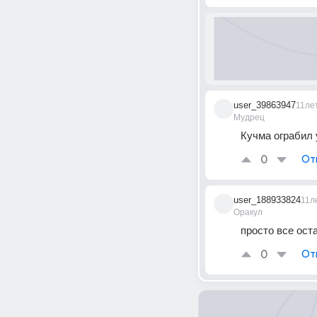
user_39863947
11ле
Мудрец
Кучма ограбил 
0
От
user_188933824
11л
Оракул
просто все ос
0
От