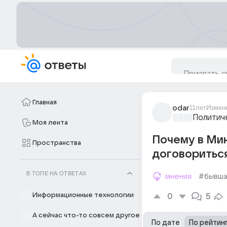
Главная
odar
11лет
Измен
Политич
Моя лента
Почему в Мин
Пространства
договориться
В ТОПЕ НА ОТВЕТАХ
мнения
#бывша
Информационные технологии
0
5
А сейчас что-то совсем другое
По дате
По рейтин