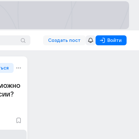
Создать пост
Войти
ться
 можно
сии?