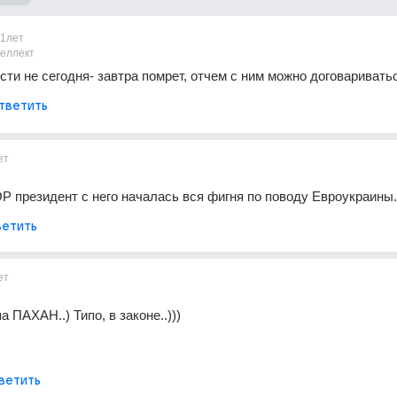
11лет
теллект
ости не сегодня- завтра помрет, отчем с ним можно договаривать
тветить
ет
Р президент с него началась вся фигня по поводу Евроукраины.
етить
ет
а ПАХАН..) Типо, в законе..)))
ветить