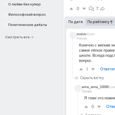
О любви без купюр
0
7
Философский вопрос
По дате
По рейтингу
Политические дебаты
ovarov
11лет
Смотреть все
Ученик
Конечно с мягким зн
самое лёгкое правил
школе. Всегда подст
вопрос.
1
Ответи
Скрыть ветку
anna_anna_10088
11л
Профи
Я тоже это помн
0
Отве