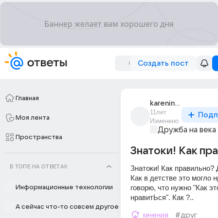
Создать пост
Главная
karenina_17
11лет
Подп
Моя лента
Изменено
Дружба на века
Пространства
Знатоки! Как пр
В ТОПЕ НА ОТВЕТАХ
Знатоки! Как правильно? Д
Как в детстве это могло нр
говорю, что нужно "Как эт
Информационные технологии
нравитЬся". Как ?..
А сейчас что-то совсем другое
мнения
#друг