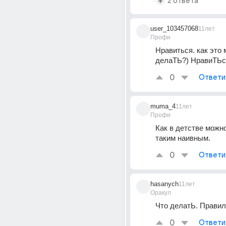
2 ответа
user_103457068
11лет
Профи
Нравиться. как это м
делаТЬ?) НравиТЬс
0
Ответи
muma_4
11лет
Профи
Как в детстве можн
таким наивным.
0
Ответи
hasanych
11лет
Оракул
Что делатЬ. Правил
0
Ответи