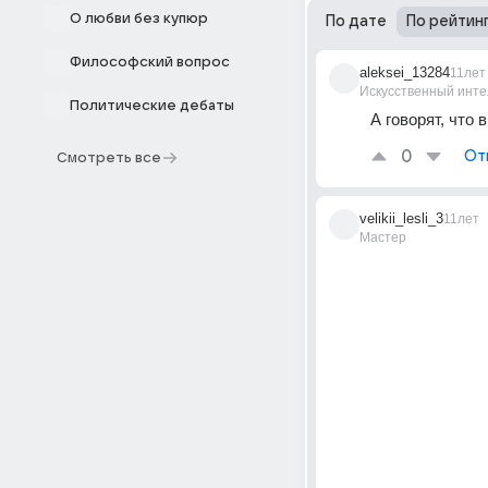
О любви без купюр
По дате
По рейтин
Философский вопрос
aleksei_13284
11лет
Искусственный инте
Политические дебаты
А говорят, что в
0
От
Смотреть все
velikii_lesli_3
11лет
Мастер