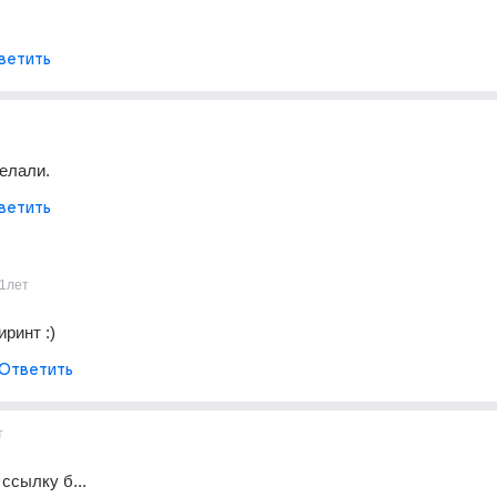
ветить
делали.
ветить
1лет
ринт :)
Ответить
т
 ссылку б...