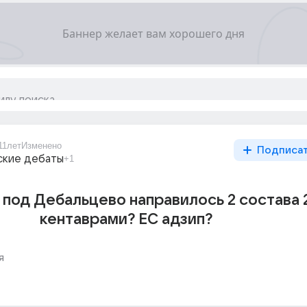
11лет
Изменено
Подписа
ские дебаты
+1
 под Дебальцево направилось 2 состава 
кентаврами? ЕС адзип?
я