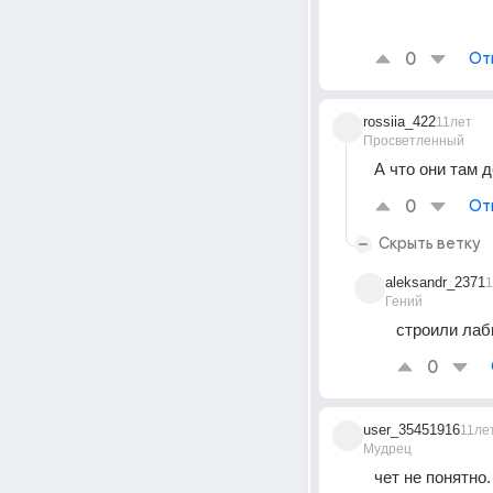
0
От
rossiia_422
11лет
Просветленный
А что они там 
0
От
Скрыть ветку
aleksandr_2371
1
Гений
строили лаби
0
user_35451916
11ле
Мудрец
чет не понятно.