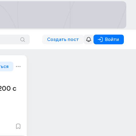
Создать пост
Войти
ться
200 с