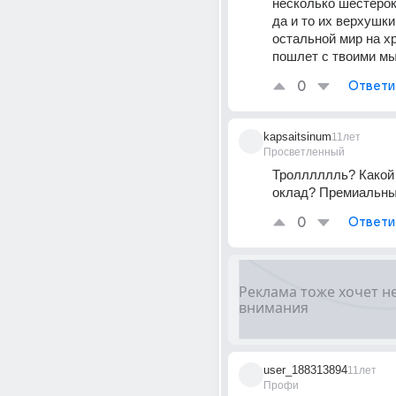
несколько шестерок 
да и то их верхушки,
остальной мир на хр
пошлет с твоими м
0
Ответи
kapsaitsinum
11лет
Просветленный
Тролллллль? Какой 
оклад? Премиальны
0
Ответи
user_188313894
11лет
Профи