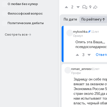
О любви без купюр
2
9
Философский вопрос
По дате
По рейтингу
Политические дебаты
mykoshka
11лет
Смотреть все
Оракул
Опять эта Ваша,,, 
псевдосолидарност
3
Ответ
roman_amreev
11лет
Профи
Задницу он себе пор
вякает за океаном от
Экономика России 5 
стран около 250,да и
нам испытывают тол
власть, черный обам