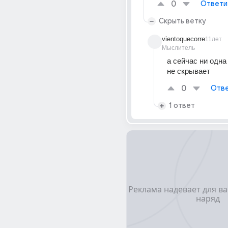
0
Ответи
Скрыть ветку
vientoquecorre
11лет
Мыслитель
а сейчас ни одна 
не скрывает
0
Отве
1 ответ