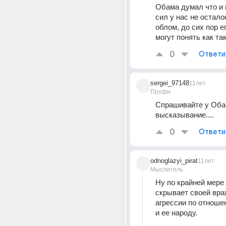
Обама думал что и 
сил у нас не осталос
облом, до сих пор ег
могут понять как так
0
Ответи
sergei_97148
11лет
Профи
Спрашивайте у Обам
высказывание....
0
Ответи
odnoglazyi_pirat
11лет
Мыслитель
Ну по крайней мере 
скрывает своей вра
агрессии по отношен
и ее народу.