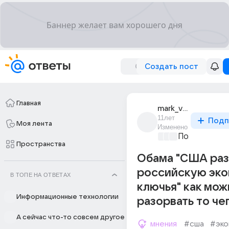
Создать пост
Главная
mark_voitashek
11лет
Подп
Моя лента
Изменено
Политически
Пространства
Обама "США ра
российскую эко
В ТОПЕ НА ОТВЕТАХ
ключья" как мож
Информационные технологии
разорвать то че
А сейчас что-то совсем другое
мнения
#сша
#эко