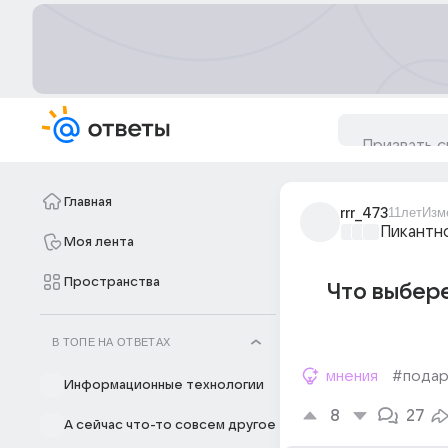
Главная
rrr_473
11лет
Изм
Пикантн
Моя лента
Пространства
Что выбере
В ТОПЕ НА ОТВЕТАХ
мнения
#подар
Информационные технологии
8
27
А сейчас что-то совсем другое