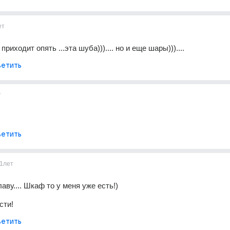
ет
ум приходит опять ...эта шуба))).... но и еще шары)))....
етить
т
етить
1лет
ву.... Шкаф то у меня уже есть!)
сти!
етить