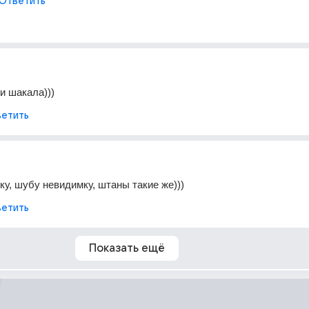
Ответить
и шакала)))
етить
у, шубу невидимку, штаны такие же)))
етить
Показать ещё