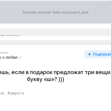
енено
Подписа
о о любви
+2
шь, если в подарок предложат три вещи..
букву «ш»? )))
ок
#широта