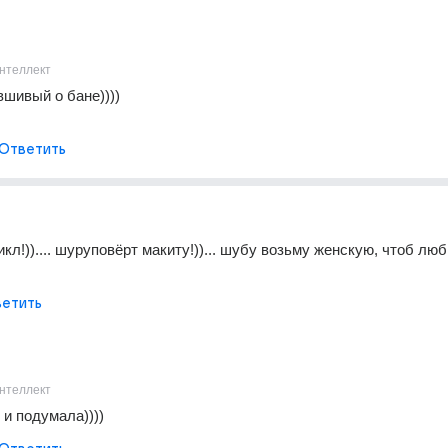
нтеллект
 вшивый о бане))))
Ответить
л!)).... шуруповёрт макиту!))... шубу возьму женскую, чтоб люб
етить
нтеллект
к и подумала))))