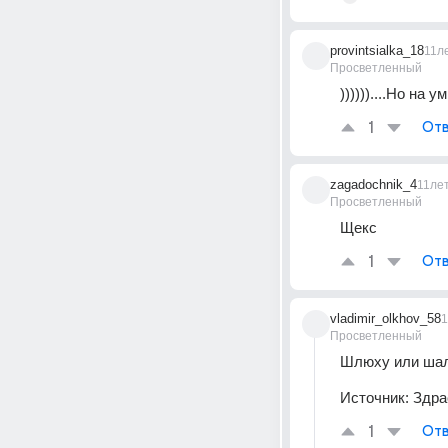
provintsialka_18
11л
Просветленный
))))))....Но на 
1
Отв
zagadochnik_4
11ле
Просветленный
Щекс
1
Отв
vladimir_olkhov_58
1
Просветленный
Шлюху или шала
Источник:
Здра
1
Отв