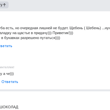
гу
уба есть, но очередная лишней не будет. Щебень ( Шебень) ...нун
аладку на щастье в придачу))) Приветик!)))
 в букавках разрешено путаться))))
ветить
 интеллект
у а че)))
Ответить
 ШОКОЛАД