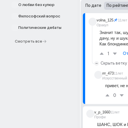
О любви без купюр
По дате
По рейтин
Философский вопрос
volna_125
11лет
Оракул
Политические дебаты
Значит так, ш
дачу, ну и шук
Смотреть все
Как блондинке
1
От
Скрыть ветку
rrr_473
11лет
Искусственный
привет, не н
0
v_p_1660
11лет
Профи
ШАНС, ШОК и