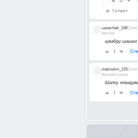
0
1 ответ
sanechek_198
11лет
Мастер
швабру шашки 
1
Отв
matroskin_226
11лет
Высший разум
Шапку невидимк
1
Отв