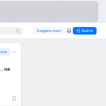
Создать пост
Войти
ться
. на