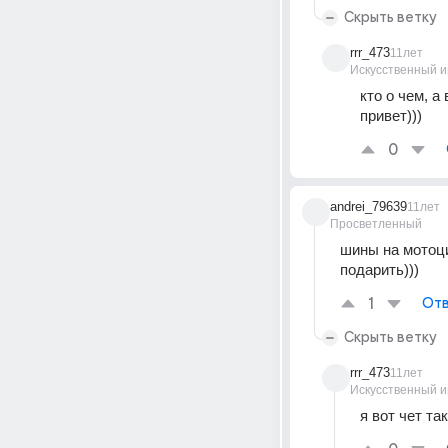
Скрыть ветку
rrr_473
11лет
Искусственный и
кто о чем, а
привет)))
0
andrei_79639
11лет
Просветленный
шины на мотоцик
подарить)))
1
Отв
Скрыть ветку
rrr_473
11лет
Искусственный и
я вот чет та