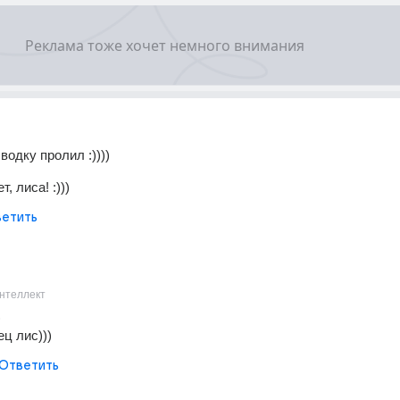
 водку пролил :))))
т, лиса! :)))
етить
нтеллект
)
ец лис)))
Ответить