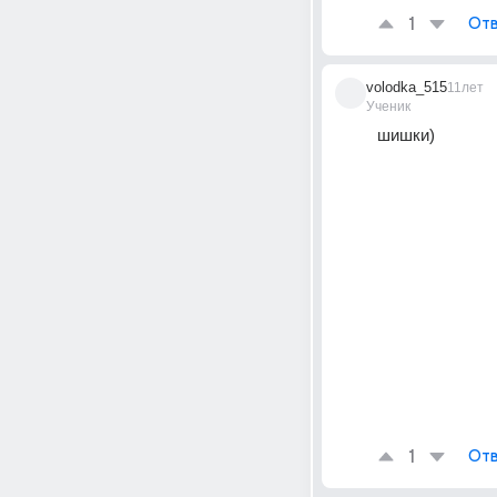
1
Отв
volodka_515
11лет
Ученик
шишки)
1
Отв