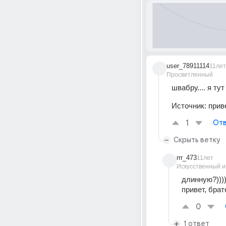
user_78911114
11лет
Просветленный
швабру.... я тут
Источник:
приве
1
Отв
Скрыть ветку
rrr_473
11лет
Искусственный и
длинную?)))
привет, брат
0
1 ответ