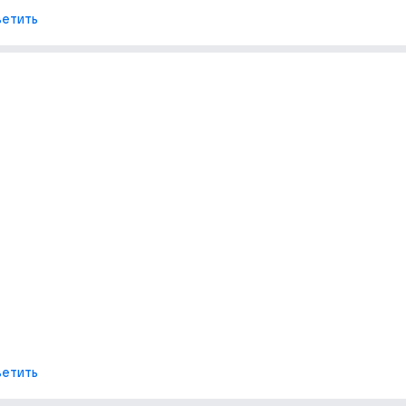
етить
етить