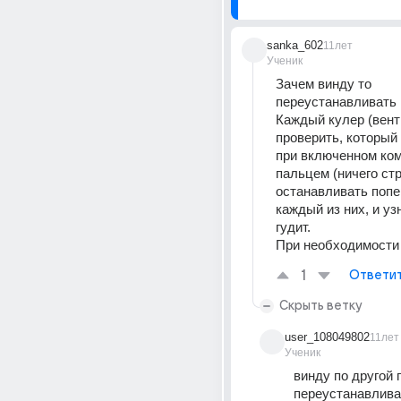
sanka_602
11лет
Ученик
Зачем винду то 
переустанавливать :
Каждый кулер (вент
проверить, который и
при включенном ком
пальцем (ничего стр
останавливать попе
каждый из них, и узн
гудит.
При необходимости 
1
Ответи
Скрыть ветку
user_108049802
11лет
Ученик
винду по другой 
переустанавливал