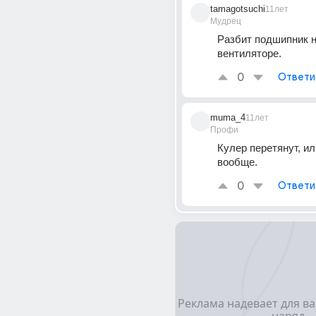
tamagotsuchi
11лет
Мудрец
Разбит подшипник н
вентиляторе.
0
Ответи
muma_4
11лет
Профи
Кулер перетянут, ил
вообще.
0
Ответи