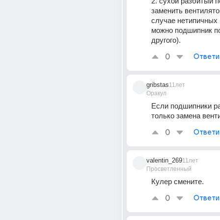
2. сухой разбитый п
заменить вентилятор
случае нетипичных и
можно подшипник по
другого).
0
Ответи
gribstas
11лет
Оракул
Если подшипники ра
только замена вент
0
Ответи
valentin_269
11лет
Просветленный
Кулер смените.
0
Ответи