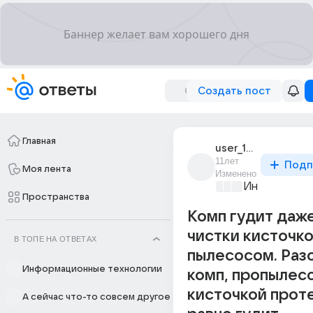
Создать пост
Главная
user_108049802
11лет
Подп
Моя лента
Изменено
Информацио
Пространства
Комп гудит даж
чистки кисточко
В ТОПЕ НА ОТВЕТАХ
пылесосом. Раз
Информационные технологии
комп, пропылесо
кисточкой проте
А сейчас что-то совсем другое