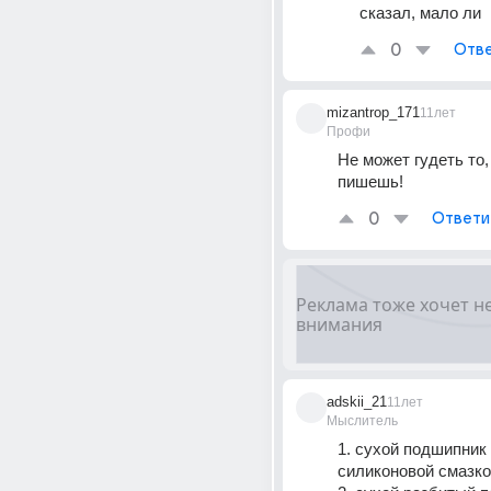
сказал, мало ли
0
Отве
mizantrop_171
11лет
Профи
Не может гудеть то, 
пишешь!
0
Ответи
adskii_21
11лет
Мыслитель
1. сухой подшипник 
силиконовой смазк