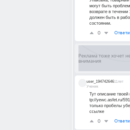
могут быть проблемы
возврате в течении 1
должен быть в рабо
состоянии.
0
Ответи
user_194742646
11лет
Ученик
Тут описание твоей 
tp://yewc.asfet.ru/59
только пробелы убер
ссылке
0
Ответи