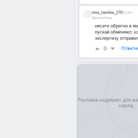
imia_familiia_270
11лет
Мыслитель
несите обратно в маг
пускай обменяют, хо
экспертизу отправи
0
Ответи