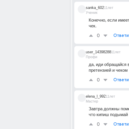
sanka_602
11лет
Ученик
Конечно, если имее
чек.
0
Ответи
user_14398288
11лет
Профи
да, иди обращайся в
претензией и чеком
0
Ответи
elena_l_992
11лет
Мастер
Завтра должны поме
что кипиш подымай 
0
Ответи