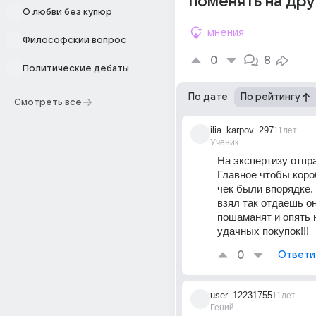
поменять на др
О любви без купюр
мнения
Философский вопрос
0
8
Политические дебаты
По дате
По рейтингу
Смотреть все
ilia_karpov_297
11лет
Ученик
На экспертизу отпра
Главное чтобы короб
чек были впорядке. 
взял так отдаешь он
пошаманят и опять н
удачных покупок!!!
0
Ответи
user_12231755
11лет
Гений