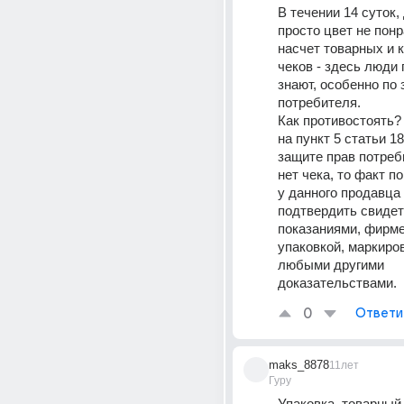
В течении 14 суток,
просто цвет не понр
насчет товарных и 
чеков - здесь люди 
знают, особенно по 
потребителя. 
Как противостоять? 
на пункт 5 статьи 18
защите прав потреби
нет чека, то факт по
у данного продавца 
подтвердить свидет
показаниями, фирме
упаковкой, маркиров
любыми другими 
доказательствами.
0
Ответи
maks_8878
11лет
Гуру
Упаковка, товарный 