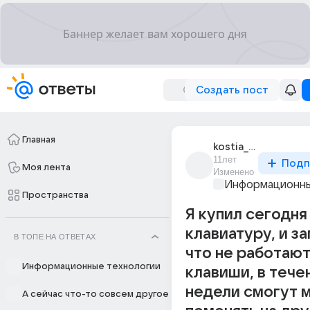
Создать пост
Главная
kostia_gulevskii_4
11лет
Подп
Моя лента
Изменено
Информационны
Пространства
Я купил сегодня
клавиатуру, и з
В ТОПЕ НА ОТВЕТАХ
что не работают
Информационные технологии
клавиши, в тече
недели смогут 
А сейчас что-то совсем другое