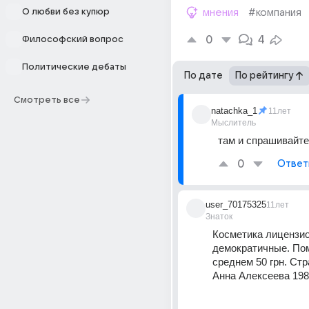
О любви без купюр
мнения
#компания
0
4
Философский вопрос
Политические дебаты
По дате
По рейтингу
Смотреть все
natachka_1
11лет
Мыслитель
там и спрашивайте
0
Ответ
user_70175325
11лет
Знаток
Косметика лицензио
демократичные. Пом
среднем 50 грн. Стра
Анна Алексеева 1986