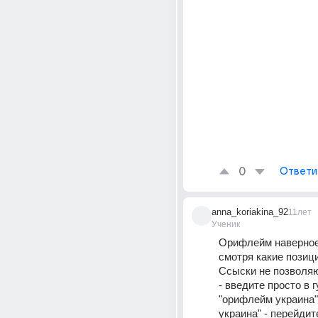
0
Ответи
anna_koriakina_92
11лет
Ученик
Орифлейм наверное
смотря какие позиц
Ссыски не позволяю
- введите просто в г
"орифлейм украина"
украина" - перейдит