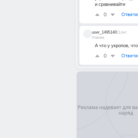
и сравнивайте
0
Ответи
user_1495140
11лет
Ученик
А что у укропов, чт
0
Ответи