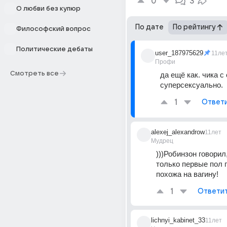
0
3
О любви без купюр
По дате
По рейтингу
Философский вопрос
Политические дебаты
user_187975629
11ле
Профи
Смотреть все
да ещё как. чика с 
суперсексуально.
1
Ответ
alexej_alexandrow
11лет
Мудрец
)))Робинзон говорил,
только первые пол г
похожа на вагину!
1
Ответи
lichnyi_kabinet_33
11лет