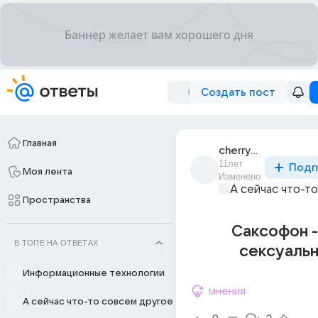
Создать пост
Главная
cherry_berry_18
11лет
Подп
Моя лента
Изменено
А сейчас что-т
Пространства
Саксофон -
В ТОПЕ НА ОТВЕТАХ
сексуальн
Информационные технологии
мнения
А сейчас что-то совсем другое