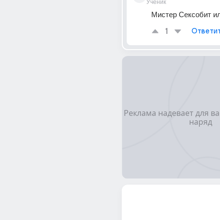
Ученик
Мистер Сексобит ил
1
Ответи