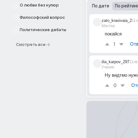
О любви без купюр
По дате
По рейтин
Философский вопрос
zato_krasivaia_2
11л
Мастер
Политические дебаты
покайся
1
Отв
Смотреть все
ilia_karpov_297
11ле
Ученик
Ну видтмо нужн
0
От