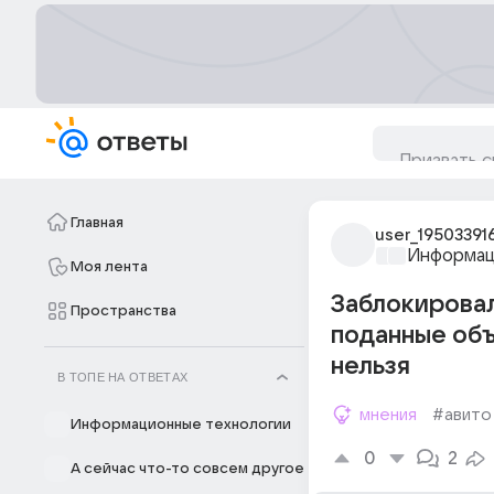
Главная
user_19503391
Информац
Моя лента
Заблокировал
Пространства
поданные объ
нельзя
В ТОПЕ НА ОТВЕТАХ
мнения
#авито
Информационные технологии
0
2
А сейчас что-то совсем другое