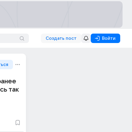
Создать пост
Войти
ться
ранее
сь так