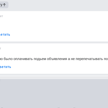
гу
ет
етить
т
о было оплачивать подьем объявления а не перепечатывать по
ветить