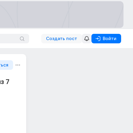
Создать пост
Войти
ться
з 7