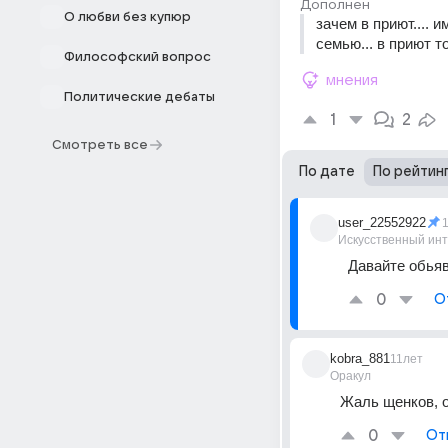
Дополнен
О любви без купюр
зачем в приют.... и
семью... в приют т
Философский вопрос
мнения
Политические дебаты
1
2
Смотреть все
По дате
По рейтин
user_22552922
Искусственный ин
Давайте обьяв
0
О
kobra_881
11лет
Оракул
Жаль щенков, о
0
От