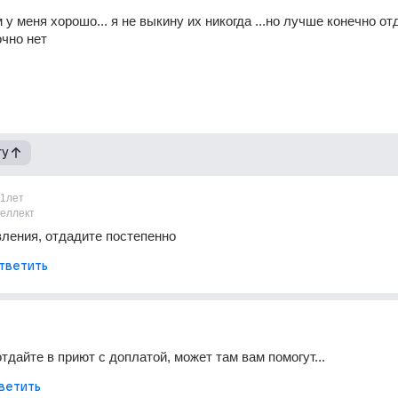
м у меня хорошо... я не выкину их никогда ...но лучше конечно отд
очно нет
гу
11лет
теллект
ления, отдадите постепенно
тветить
тдайте в приют с доплатой, может там вам помогут...
ветить