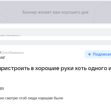
9
11лет
Изменено
Подписа
маг
пристроить в хорошие руки хоть одного и
.89
 но смотрю чтоб люди хорошие были