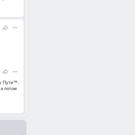
у Пути™. 
а потом 