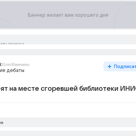
8
11лет
Изменено
Подписа
ие дебаты
оят на месте сгоревшей библиотеки ИН
ам