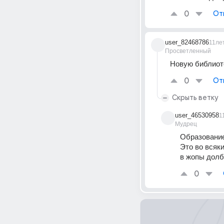
0
От
user_82468786
11ле
Просветленный
Новую библиоте
0
От
Скрыть ветку
user_46530958
1
Мудрец
Образование
Это во всяки
в жопы долб
0