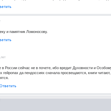
ветить
т
ку и памятник Ломоносову.
ветить
1лет
 в России сейчас не в почете, ибо вредит Духовности и Особом
х гейропах да пендоссиях сначала просвещаются, книги читают, 
ятся.
Ответить