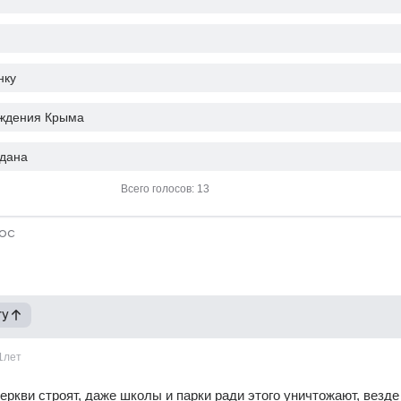
нку
ждения Крыма
дана
Всего голосов: 13
ос
гу
1лет
еркви строят, даже школы и парки ради этого уничтожают, везде