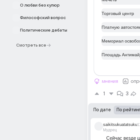
О любви без купюр
Торговый центр
Философский вопрос
Платную автостоя
Политические дебаты
Мемориал освобо
Смотреть все
Площадь Антимай
мнения
опр
1
3
По дате
По рейтин
saikitsukuatatsuku
1
Мудрец
Сейчас везде ц