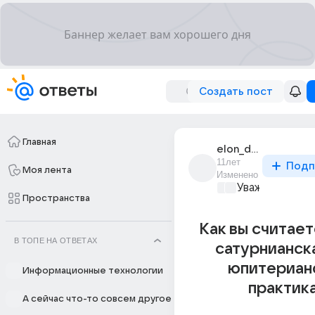
Создать пост
Главная
elon_drialit
11лет
Подп
Моя лента
Изменено
Уважаемый ма
Пространства
Как вы считаете
В ТОПЕ НА ОТВЕТАХ
сатурнианск
юпитериан
Информационные технологии
практик
А сейчас что-то совсем другое