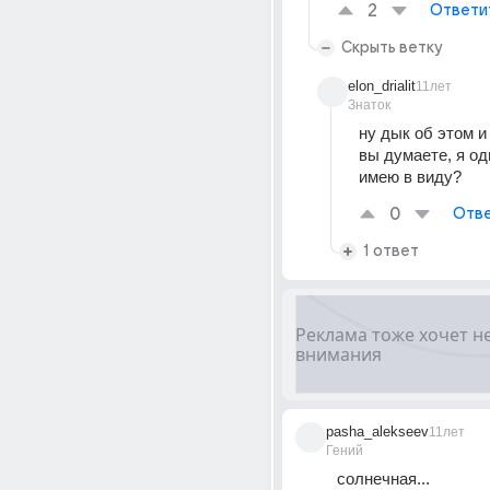
2
Ответи
Скрыть ветку
elon_drialit
11лет
Знаток
ну дык об этом и 
вы думаете, я оди
имею в виду?
0
Отве
1 ответ
pasha_alekseev
11лет
Гений
солнечная...