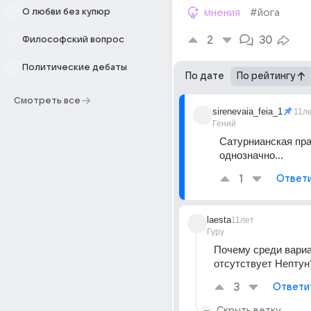
О любви без купюр
мнения
#йога
2
30
Философский вопрос
Политические дебаты
По дате
По рейтингу
Смотреть все
sirenevaia_feia_1
11л
Гений
Сатурнианская прак
однозначно...
1
Ответ
laesta
11лет
Гуру
Почему среди вариа
отсутствует Нептун
3
Ответи
Скрыть ветку