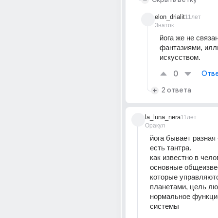
elon_drialit
11лет
Знаток
йога же не связан
фантазиями, илл
искусством.
0
Отве
2 ответа
la_luna_nera
11лет
Оракул
йога бывает разная -
есть тантра.
как известно в челов
основные общеизвес
которые управляютс
планетами, цель люб
нормальное функци
системы