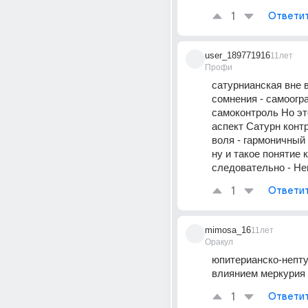
1
Ответи
user_189771916
11лет
Профи
сатурнианская вне в
сомнения - самоогра
самоконтроль Но это
аспект Сатурн конт
воля - гармоничный 
ну и такое понятие к
следовательно - Не
1
Ответи
mimosa_16
11лет
Оракул
юпитерианско-нептун
влиянием меркурия
1
Ответи