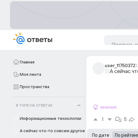
Главная
user_11750372
1
А сейчас ч
Моя лента
Пространства
В ТОПЕ НА ОТВЕТАХ
мнения
Информационные технологии
1
5
А сейчас что-то совсем другое
По дате
По рейтин