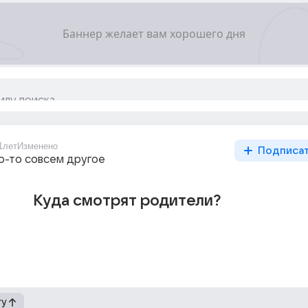
1лет
Изменено
Подписа
то-то совсем другое
Куда смотрят родители?
гу