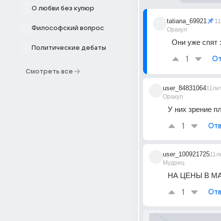
О любви без купюр
tatiana_69921
1
Философский вопрос
Оракул
Они уже спят :
Политические дебаты
1
От
Смотреть все
user_84831064
11ле
Оракул
У них зрение п
1
Отв
user_100921725
11л
Мудрец
НА ЦЕНЫ В М
1
Отв