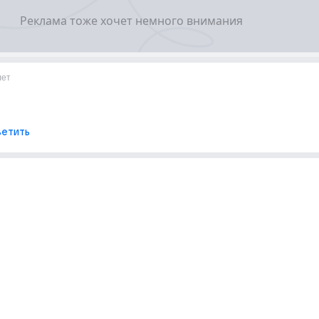
лет
етить