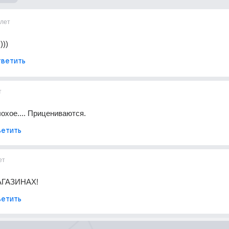
1лет
)))
ветить
т
лохое.... Прицениваются.
етить
ет
АГАЗИНАХ!
етить