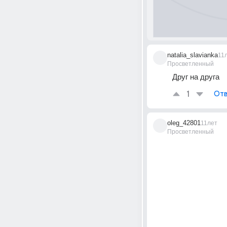
natalia_slavianka
11
Просветленный
Друг на друга
1
Отв
oleg_42801
11лет
Просветленный