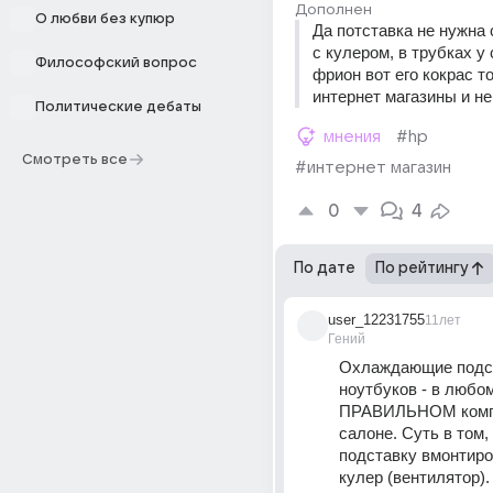
Дополнен
О любви без купюр
Да потставка не нужна 
с кулером, в трубках у
Философский вопрос
фрион вот его кокрас то
интернет магазины и не
Политические дебаты
мнения
#hp
Смотреть все
#интернет магазин
0
4
По дате
По рейтингу
user_12231755
11лет
Гений
Охлаждающие подст
ноутбуков - в любом
ПРАВИЛЬНОМ комп
салоне. Суть в том, 
подставку вмонтиро
кулер (вентилятор).