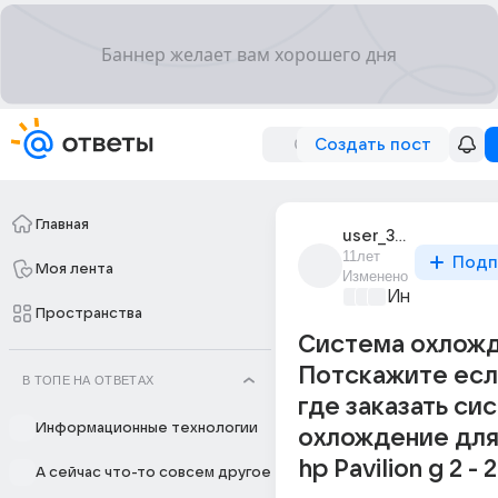
Создать пост
Главная
user_34214408
11лет
Подп
Моя лента
Изменено
Информацио
Пространства
Система охлож
Потскажите есл
В ТОПЕ НА ОТВЕТАХ
где заказать си
Информационные технологии
охлождение для
hp Pavilion g 2 - 2
А сейчас что-то совсем другое