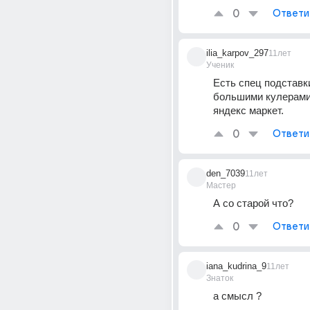
0
Ответи
ilia_karpov_297
11лет
Ученик
Есть спец подставки
большими кулерами
яндекс маркет.
0
Ответи
den_7039
11лет
Мастер
А со старой что?
0
Ответи
iana_kudrina_9
11лет
Знаток
а смысл ?