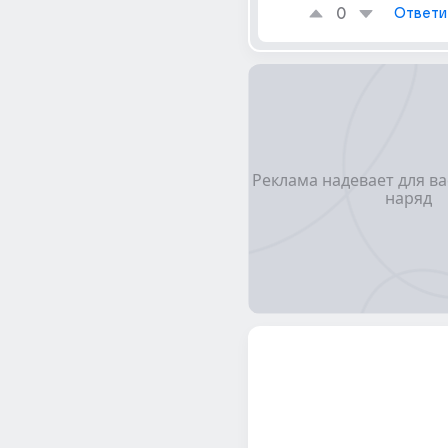
0
Ответи