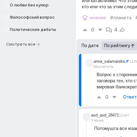
или катаклизмы! Что этом
О любви без купюр
кто или что за этим след
Философский вопрос
мнения
#планета
0
4
Политические дебаты
Смотреть все
По дате
По рейтингу
anna_salamandra
11л
Мыслитель
Вопрос к сторонник
заговора тех, кто с
мировая банкократ
0
Ответ
asd_asd_28471
11лет
Ученик
Потомушта все юза