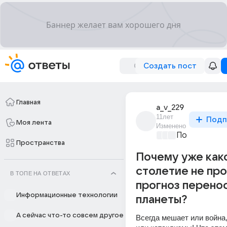
Создать пост
Главная
a_v_229
11лет
Подп
Моя лента
Изменено
Политически
Пространства
Почему уже как
столетие не пр
В ТОПЕ НА ОТВЕТАХ
прогноз перено
Информационные технологии
планеты?
А сейчас что-то совсем другое
Всегда мешает или война,