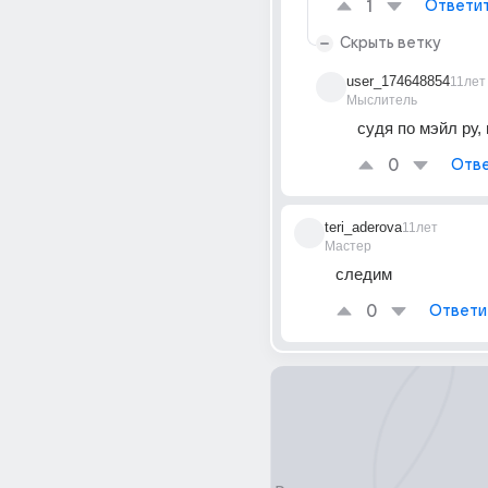
1
Ответи
Скрыть ветку
user_174648854
11лет
Мыслитель
судя по мэйл ру, 
0
Отве
teri_aderova
11лет
Мастер
следим
0
Ответи