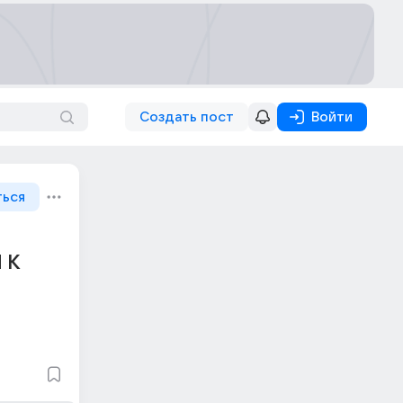
Создать пост
Войти
ться
 К