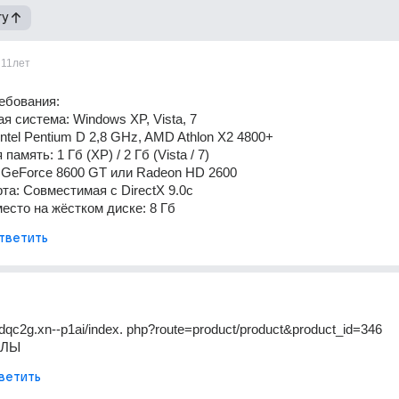
гу
11лет
ебования:
я система: Windows XP, Vista, 7
ntel Pentium D 2,8 GHz, AMD Athlon X2 4800+
память: 1 Гб (XP) / 2 Гб (Vista / 7)
 GeForce 8600 GT или Radeon HD 2600
рта: Совместимая с DirectX 9.0c
есто на жёстком диске: 8 Гб
тветить
pcdqc2g.xn--p1ai/index. php?route=product/product&product_id=346
ЕЛЫ
ветить