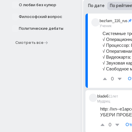
О любви без купюр
По дате
По рейтин
Философский вопрос
bezfam_116_rus
Ученик
Политические дебаты
Системные тр
√ Операционна
Смотреть все
√ Процессор: I
√ Оперативная 
√ Видеокарта:
√ Звуковая ка
√ Свободное м
0
О
blade6
11лет
Мудрец
http: //xn--e1a
УБЕРИ ПРОБ
0
От