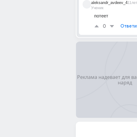
aleksandr_avdeev_4
11ле
Ученик
потеет
0
Ответи