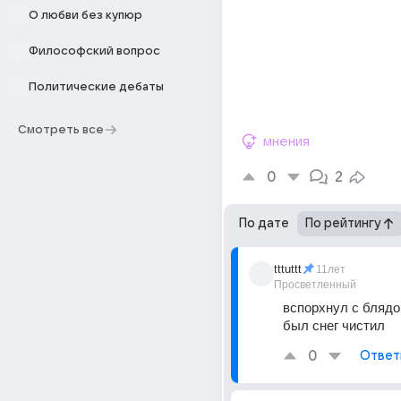
О любви без купюр
Философский вопрос
Политические дебаты
Смотреть все
мнения
0
2
По дате
По рейтингу
tttuttt
11лет
Просветленный
вспорхнул с блядок
был снег чистил
0
Ответ