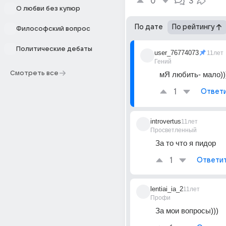
0
3
О любви без купюр
По дате
По рейтингу
Философский вопрос
Политические дебаты
user_76774073
11лет
Гений
Смотреть все
мЯ любить- мало)))
1
Ответ
introvertus
11лет
Просветленный
За то что я пидор
1
Ответи
lentiai_ia_2
11лет
Профи
За мои вопросы)))