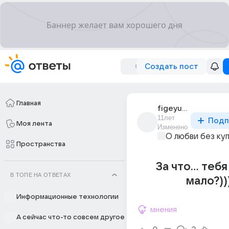
Создать пост
Главная
figeyu_stebya_alya
11лет
Подп
Моя лента
Изменено
О любви без ку
Пространства
За что... теб
В ТОПЕ НА ОТВЕТАХ
мало?))
Информационные технологии
мнения
А сейчас что-то совсем другое