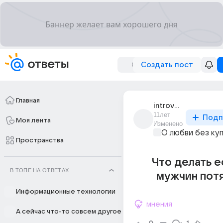
Создать пост
Главная
introvertus
11лет
Подп
Моя лента
Изменено
О любви без ку
Пространства
Что делать е
В ТОПЕ НА ОТВЕТАХ
мужчин пот
Информационные технологии
мнения
А сейчас что-то совсем другое