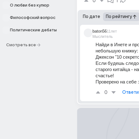
0
1
О любви без купюр
По дате
По рейтингу
Философский вопрос
Политические дебаты
baton56
11лет
Мыслитель
Найди в Инете и про
Смотреть все
небольшую книжку: 
Джексон "10 секрет
Если будешь следов
старого китайца - н
счастье!
Проверено на себе :
0
Ответи