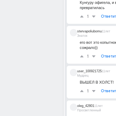
Кунгуру офигела, и в
превратилась
1
Ответи
stervapoliubomu
11лет
Знаток
его вот это копытно
сожрало))
1
Ответи
user_100921725
11лет
Мудрец
ВЫШЕЛ В ХОЛСТ!
1
Ответи
oleg_42801
11лет
Просветленный