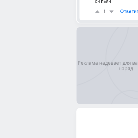
он пьян
1
Ответи