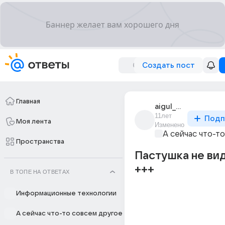
Создать пост
Главная
aigul_gavrilova_2
11лет
Подп
Моя лента
Изменено
А сейчас что-т
Пространства
Пастушка не ви
+++
В ТОПЕ НА ОТВЕТАХ
Информационные технологии
А сейчас что-то совсем другое