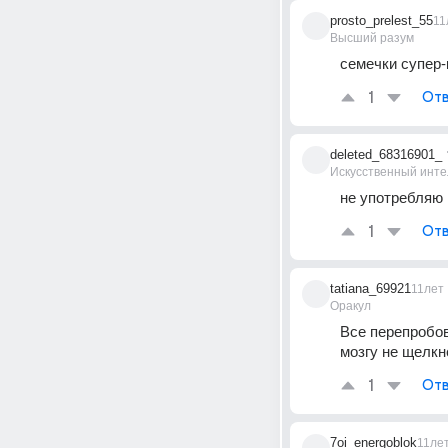
prosto_prelest_55
11
Высший разум
семечки супер
1
Отв
deleted_68316901_
Искусственный инте
не употребляю 
1
Отв
tatiana_69921
11лет
Оракул
Все перепробова
мозгу не щелкне
1
Отв
7oi_energoblok
11ле