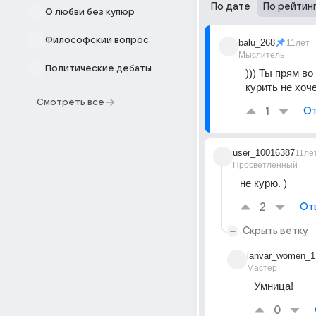
По дате
По рейтин
О любви без купюр
Философский вопрос
balu_268
11лет
Мыслитель
Политические дебаты
))) Ты прям в
курить не хоче
Смотреть все
1
От
user_10016387
11ле
Просветленный
не курю. )
2
От
Скрыть ветку
ianvar_women_1
Мастер
Умница!
0