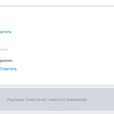
ветить
11лет
рьезно.
Ответить