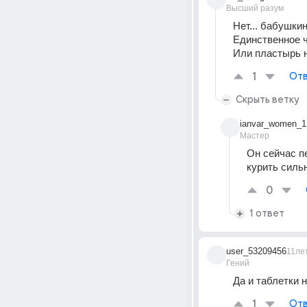
Высший разум
Нет... бабушкины
Единственное ч
Или пластырь ни
1
Отв
Скрыть ветку
ianvar_women_1
Мастер
Он сейчас п
курить силь
0
1 ответ
user_53209456
11ле
Гений
Да и таблетки н
1
Отв