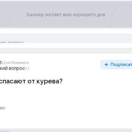
1
11лет
Изменено
Подписа
кий вопрос
+1
спасают от курева?
ко