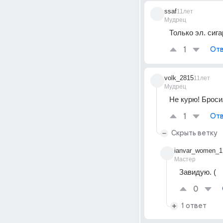
ssaf
11лет
Мудрец
Только эл. сиг
1
Отв
volk_2815
11лет
Мудрец
Не курю! Броси
1
Отв
Скрыть ветку
ianvar_women_1
Мастер
Завидую. (
0
1 ответ