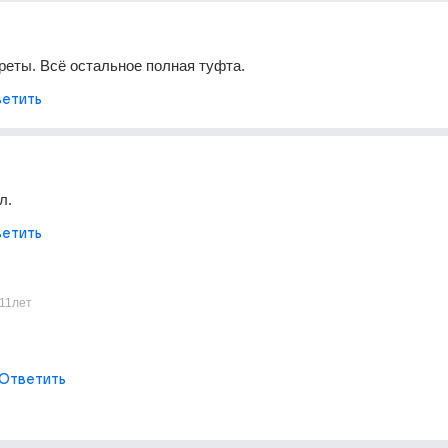
ареты. Всё остальное полная туфта.
етить
л.
етить
11лет
Ответить