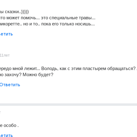
 сказки..)))))
то может помочь... это специальные травы...
коретте.. но и то.. пока его только носишь...
етить
11лет
ередо мной лежит... Володь, как с этим пластырем обращаться? 
но захочу? Можно будет?
Ответить
т
е особо .
етить