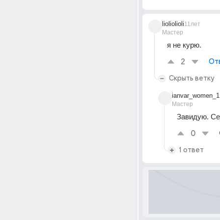
lioliolioli
11лет
Мастер
я не курю.
2
От
Скрыть ветку
ianvar_women_1
Мастер
Завидую. Се
0
1 ответ