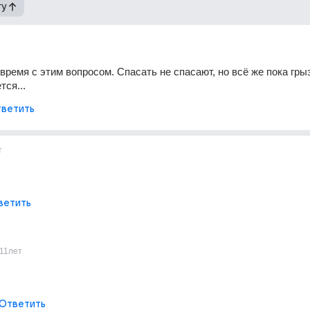
гу
о время с этим вопросом. Спасать не спасают, но всё же пока гры
тся...
ветить
т
ветить
11лет
Ответить