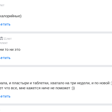
лет
-калорийные)
етить
11лет
ллект
ни то ни это
етить
ла, и пластыри и таблетки, хватало на три недели, и по новой :))
т что все, мне кажется ниче не поможет :))
етить
т