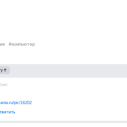
ие
#компьютер
гу
11лет
ania.ru/pic/16202
тветить