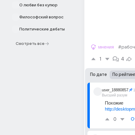
О любви без купюр
Философский вопрос
Политические дебаты
Смотреть все
мнения
#рабоч
1
4
По дате
По рейтин
user_18880857
Высший разум
Похожие
http://desktopm
0
О