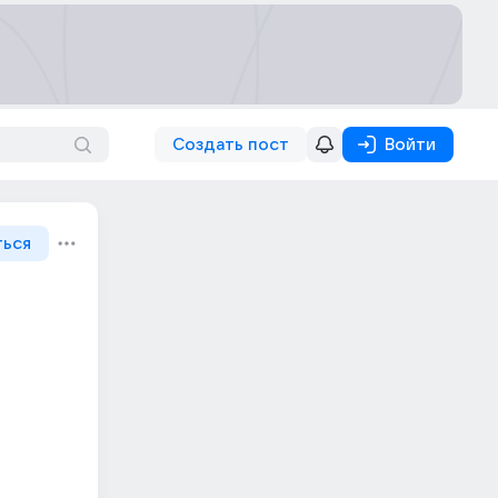
Создать пост
Войти
ться