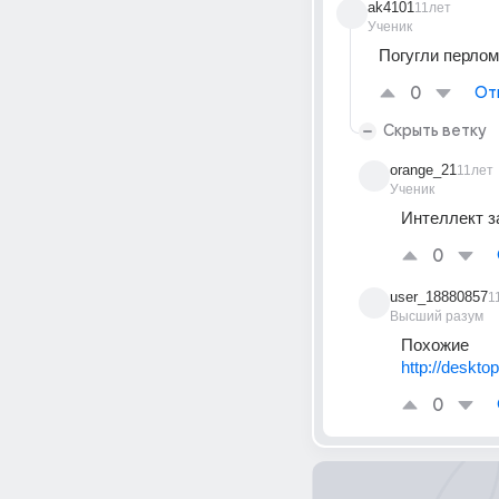
ak4101
11лет
Ученик
Погугли перло
0
От
Скрыть ветку
orange_21
11лет
Ученик
Интеллект з
0
user_18880857
1
Высший разум
Похожие
http://deskto
0