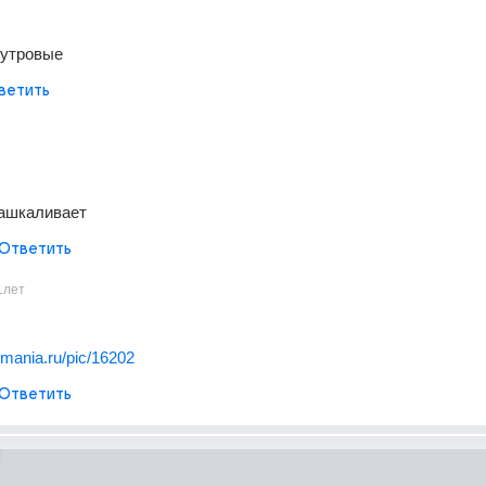
мутровые
ветить
ашкаливает
Ответить
1лет
pmania.ru/pic/16202
Ответить