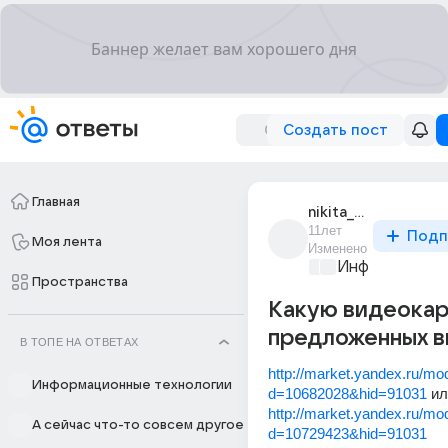
Создать пост
Главная
nikita_natarov_11
11лет
Подп
Моя лента
Изменено
Информационн
Пространства
Какую видеокар
предложенных в
В ТОПЕ НА ОТВЕТАХ
http://market.yandex.ru/mo
Информационные технологии
d=10682028&hid=91031
 и
http://market.yandex.ru/mo
А сейчас что-то совсем другое
d=10729423&hid=91031