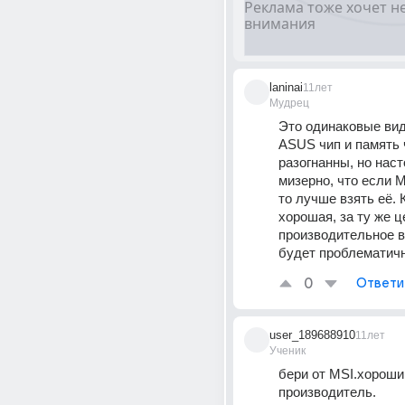
laninai
11лет
Мудрец
Это одинаковые вид
ASUS чип и память ч
разогнанны, но наст
мизерно, что если M
то лучше взять её. К
хорошая, за ту же ц
производительное вз
будет проблематичн
0
Ответи
user_189688910
11лет
Ученик
бери от MSI.хороший
производитель.