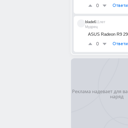
0
Ответи
blade6
11лет
Мудрец
ASUS Radeon R9 29
0
Ответи