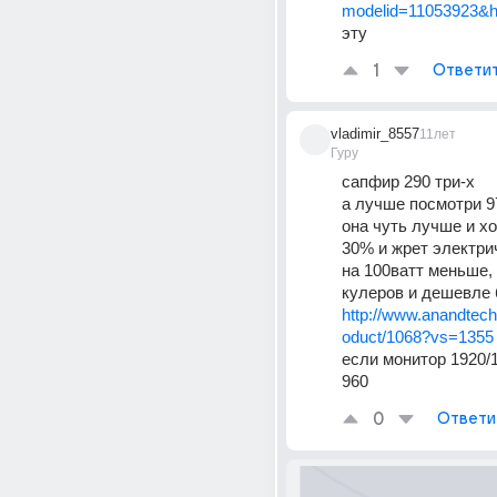
modelid=11053923&h
эту
1
Ответи
vladimir_8557
11лет
Гуру
сапфир 290 три-х
а лучше посмотри 97
она чуть лучше и хо
30% и жрет электрич
на 100ватт меньше, 
кулеров и дешевле 
http://www.anandtec
oduct/1068?vs=1355
если монитор 1920/1
960
0
Ответи