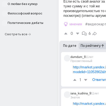
Если есть свой аналог за
О любви без купюр
туже сумму и с той же 
производительностью то 
Философский вопрос
посмотрю) (ответы аргум
Политические дебаты
мнения
#видеокар
0
6
Смотреть все
По дате
По рейтингу
dumdum_8
11лет
Просветленный
http://market.yandex
modelid=11053902&h
1
Ответи
iana_kudrina_9
11лет
Знаток
http://market.yandex