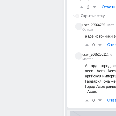
2
Ответи
Скрыть ветку
user_29564765
10лет
Оракул
а где источники 
0
Отве
user_206525611
9лет
Мастер
Асгард - город ас
асов - Асия. Аси
арийская империя
Гардария, она же 
Город Азов рань
- Асов.
0
Отве