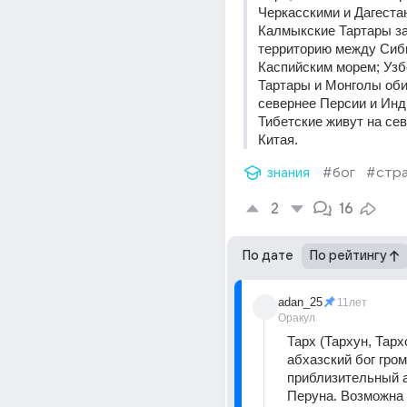
Черкасскими и Дагестан
Калмыкские Тартары за
территорию между Сиби
Каспийским морем; Узб
Тартары и Монголы оби
севернее Персии и Инди
Тибетские живут на сев
Китая.
знания
#бог
#стра
2
16
По дате
По рейтингу
adan_25
11лет
Оракул
Тарх (Тархун, Тархо
абхазский бог грома
приблизительный а
Перуна. Возможна 