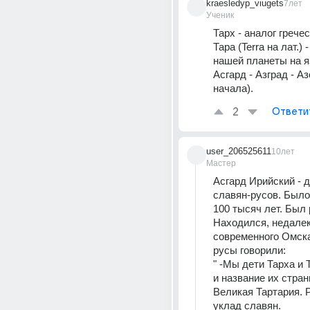
kraesledyp_viugets
7лет
Ученик
Тарх - аналог гречес
Тара (Terra на лат.) 
нашей планеты на яз
Асгард - Азград - Азо
начала).
2
Ответи
user_206525611
10лет
Мастер
Асгард Ирийский - д
славян-русов. Было
100 тысяч лет. Был 
Находился, недалеко
современного Омска
русы говорили: 
" -Мы дети Тарха и 
и название их стран
Великая Тартария. Р
уклад славян.