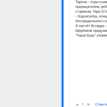
Тархна - этрусским
прорицателем, реб
стариком. Тара (Сп
- бодхисатва, олиц
беспредельного со
А насчёт Асгарда - 
Щербаков придумал
"Чаша бурь" упоми
1
Ответ