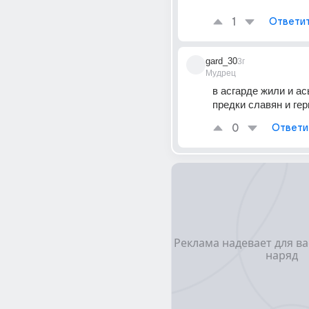
1
Ответи
gard_30
3г
Мудрец
в асгарде жили и асы
предки славян и ге
0
Ответи