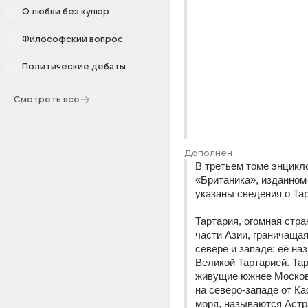
О любви без купюр
Философский вопрос
Политические дебаты
Смотреть все
Дополнен
В третьем томе энцикл
«Британика», изданном в
указаны сведения о Та
Тартария, огомная стра
части Азии, граничащая
севере и западе: её на
Великой Тартарией. Тар
живущие южнее Москов
на северо-западе от Ка
моря, называются Астр