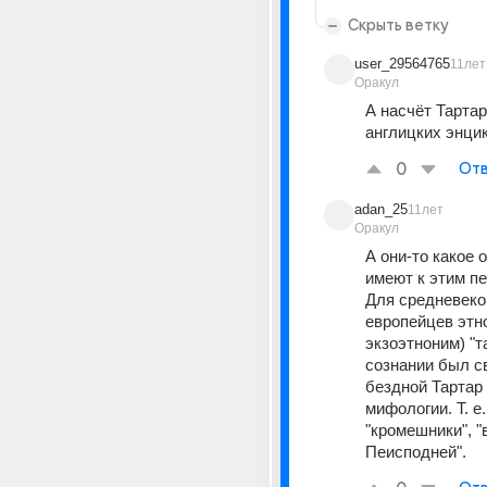
Скрыть ветку
user_29564765
11лет
Оракул
А насчёт Тартари
англицких энци
0
Отв
adan_25
11лет
Оракул
А они-то какое 
имеют к этим п
Для средневеко
европейцев этно
экзоэтноним) "та
сознании был св
бездной Тартар 
мифологии. Т. е. 
"кромешники", "
Пеисподней".