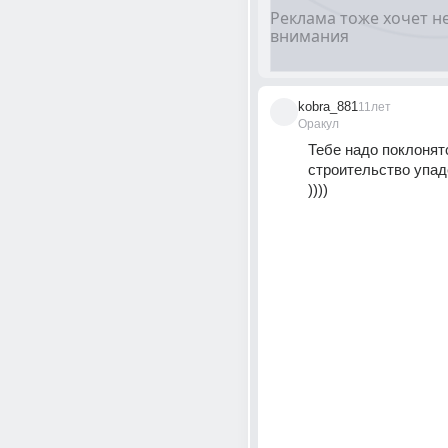
kobra_881
11лет
Оракул
Тебе надо поклонятс
строительство упадё
))))