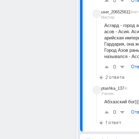
0
Отв
user_206525611
9лет
Мастер
Асгард - город а
асов - Асия. Ас
арийская импери
Гардария, она же
Город Азов рань
назывался - Асо
0
Отв
2 ответа
ptashka_137
4г
Ученик
Абхазский бог)))
0
Отв
1 ответ