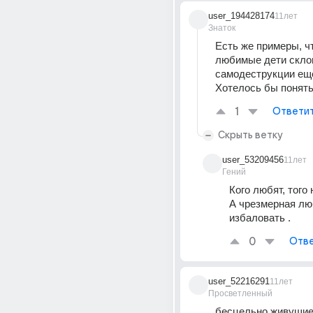
user_194428174
11лет
Знаток
Есть же примеры, ч
любимые дети склон
самодеструкции еще
Хотелось бы понять
1
Ответи
Скрыть ветку
user_53209456
11лет
Гений
Кого любят, того
А чрезмерная лю
избаловать .
0
Отве
user_52216291
11лет
Просветленный
бесцельно живущие,