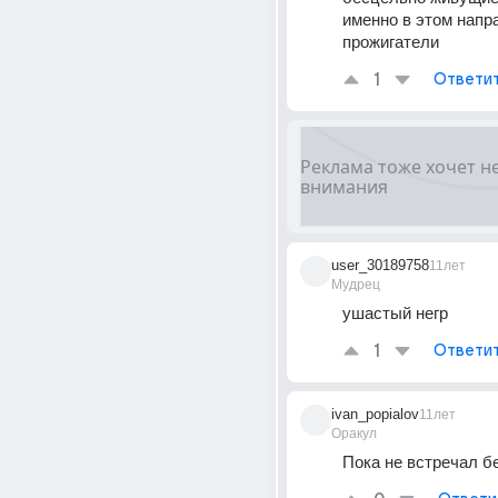
именно в этом напр
прожигатели
1
Ответи
user_30189758
11лет
Мудрец
ушастый негр
1
Ответи
ivan_popialov
11лет
Оракул
Пока не встречал 