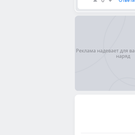
0
Ответи