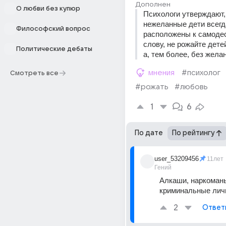
Дополнен
О любви без купюр
Психологи утверждают, 
нежеланные дети всегда
Философский вопрос
расположены к самодес
слову, не рожайте детей
Политические дебаты
а, тем более, без жела
мнения
#психолог
Смотреть все
#рожать
#любовь
1
6
По дате
По рейтингу
user_53209456
11лет
Гений
Алкаши, наркоманы
криминальные лич
2
Ответ