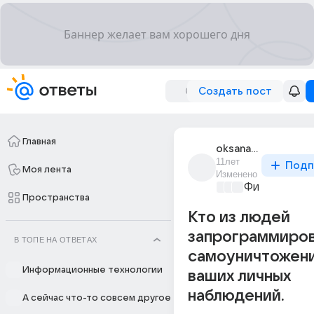
Создать пост
Главная
oksana_pavlova_605
11лет
Подп
Моя лента
Изменено
Философски
Пространства
Кто из людей
запрограммиров
В ТОПЕ НА ОТВЕТАХ
самоуничтожени
Информационные технологии
ваших личных
наблюдений.
А сейчас что-то совсем другое