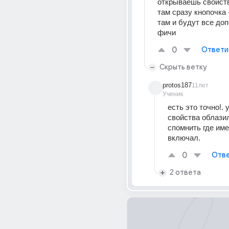
открываешь свойств
там сразу кнопочка -
там и будут все до
фичи
0
Ответи
Скрыть ветку
protos187
11лет
Ученик
есть это точно!. 
свойства облазил.
спомнить где имен
включал.
0
Отве
2 ответа