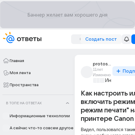
Создать пост
Главная
protos187
11лет
Подп
Моя лента
Изменено
Информацио
Пространства
Как настроить и
включить режим
В ТОПЕ НА ОТВЕТАХ
режим печати" н
Информационные технологии
принтере Canon 
А сейчас что-то совсем другое
Видел, пользовался таким