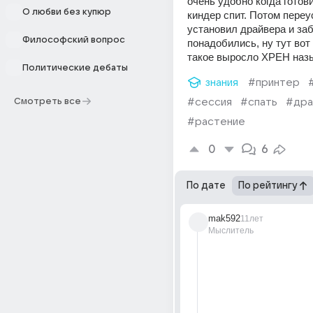
очень удобно когда готови
О любви без купюр
киндер спит. Потом переу
установил драйвера и заб
Философский вопрос
понадобились, ну тут вот 
такое выросло ХРЕН наз
Политические дебаты
знания
#принтер
Смотреть все
#сессия
#спать
#дра
#растение
0
6
По дате
По рейтингу
mak592
11лет
Мыслитель