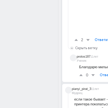
2
Ответи
Скрыть ветку
protos187
11лет
Ученик
Благодарю милый
0
Отве
pianyi_pirat_3
11лет
Мудрец
если такое бывает -
принтера покопаться