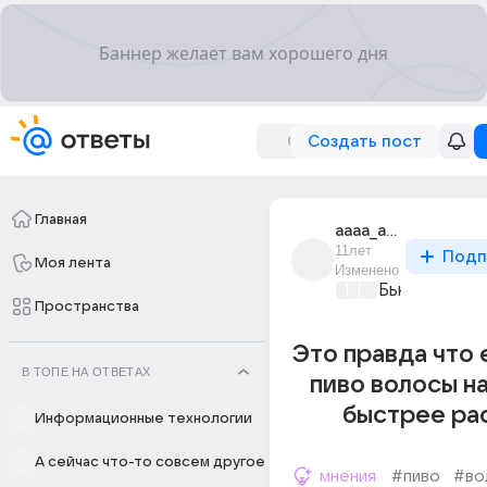
Создать пост
Главная
aaaa_aaaaaaaaa_61
11лет
Подп
Моя лента
Изменено
Бьютилэнд
+2
Пространства
Это правда что 
В ТОПЕ НА ОТВЕТАХ
пиво волосы н
быстрее ра
Информационные технологии
А сейчас что-то совсем другое
мнения
#пиво
#во