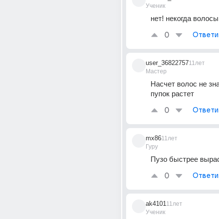
Ученик
нет! некогда волосы
0
Ответи
user_36822757
11лет
Мастер
Насчет волос не знаю
пупок растет
0
Ответи
mx86
11лет
Гуру
Пузо быстрее выра
0
Ответи
ak4101
11лет
Ученик