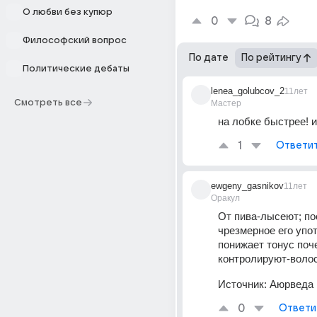
О любви без купюр
0
8
Философский вопрос
По дате
По рейтингу
Политические дебаты
lenea_golubcov_2
11лет
Смотреть все
Мастер
на лобке быстрее! и
1
Ответи
ewgeny_gasnikov
11лет
Оракул
От пива-лысеют; пос
чрезмерное его упо
понижает тонус поче
контролируют-волос
Источник:
Аюрведа
0
Ответи