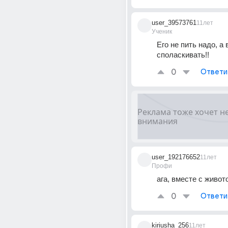
user_39573761
11лет
Ученик
Его не пить надо, а 
споласкивать!!
0
Ответи
user_192176652
11лет
Профи
ага, вместе с живот
0
Ответи
kiriusha_256
11лет