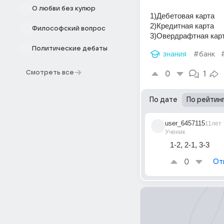
О любви без купюр
1)Дебетовая карта
2)Кредитная карта
Философский вопрос
3)Овердрафтная кар
Политические дебаты
знания
#банк
Смотреть все
0
1
По дате
По рейтин
user_6457115
11лет
Ученик
1-2, 2-1, 3-3
0
От