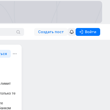
Создать пост
Войти
ться
лимит 
олько те 
е 
банком