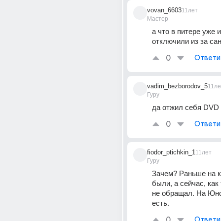
vovan_6603
11лет
Мастер
а что в питере уже и
отключили из за са
0
Ответи
vadim_bezborodov_5
11ле
Гуру
да отжил себя DVD 
0
Ответи
fiodor_ptichkin_1
11лет
Гуру
Зачем? Раньше на к
были, а сейчас, как 
не обращал. На Юнон
есть.
0
Ответи