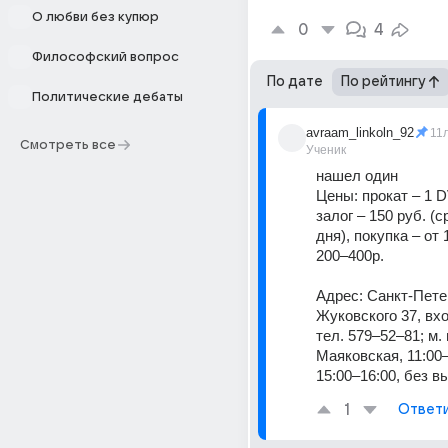
О любви без купюр
0
4
Философский вопрос
По дате
По рейтингу
Политические дебаты
avraam_linkoln_92
11
Смотреть все
Ученик
нашел один
Цены: прокат – 1 DV
залог – 150 руб. (с
дня), покупка – от 1
200–400р.
Адрес: Санкт-Петер
Жуковского 37, вхо
тел. 579–52–81; м. 
Маяковская, 11:00–
15:00–16:00, без 
1
Ответ