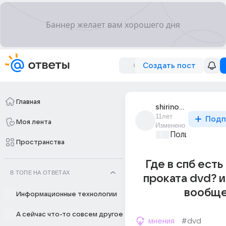
Создать пост
Главная
shirinov_turan
11лет
Подп
Моя лента
Изменено
Политические
Пространства
Где в спб есть
В ТОПЕ НА ОТВЕТАХ
проката dvd? и
вообщ
Информационные технологии
А сейчас что-то совсем другое
мнения
#dvd