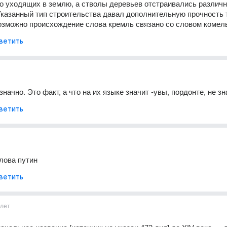
о уходящих в землю, а стволы деревьев отстраивались различн
казанный тип строительства давал дополнительную прочность т
озможно происхождение слова кремль связано со словом комел
ветить
начно. Это факт, а что на их языке значит -увы, пордонте, не з
ветить
лова путин
ветить
1лет