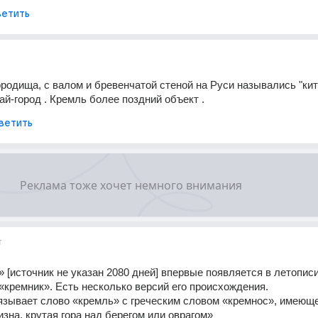
етить
родища, с валом и бревенчатой стеной на Руси назывались "китай
ай-город . Кремль более поздний объект .
ветить
т
 [источник не указан 2080 дней] впервые появляется в летописи
 «кремник». Есть несколько версий его происхождения.
язывает слово «кремль» с греческим словом «кремнос», имеюще
изна, крутая гора над берегом или оврагом»