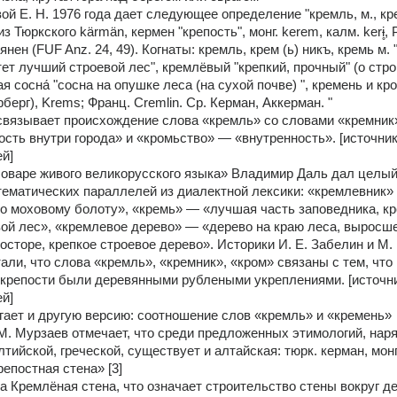
й Е. Н. 1976 года дает следующее определение "кремль, м., кре
из Тюркского kärmän, кермен "крепость", монг. kerem, калм. kerɨ̥, 
янен (FUF Anz. 24, 49). Когнаты: кремль, крем (ь) никъ, кремь м. "
стет лучший строевой лес", кремлёвый "крепкий, прочный" (о стр
я сосна́ "сосна на опушке леса (на сухой почве) ", кремень и кро
берг), Krems; Франц. Cremlin. Ср. Керман, Аккерман. "
связывает происхождение слова «кремль» со словами «кремник»
ость внутри города» и «кромьство» — «внутренность». [источник 
ей]
оваре живого великорусского языка» Владимир Даль дал целый 
ематических параллелей из диалектной лексики: «кремлевник» 
о моховому болоту», «кремь» — «лучшая часть заповедника, кре
ой лес», «кремлевое дерево» — «дерево на краю леса, выросше
осторе, крепкое строевое дерево». Историки И. Е. Забелин и М. Н
али, что слова «кремль», «кремник», «кром» связаны с тем, что 
крепости были деревянными рублеными укреплениями. [источни
ей]
ает и другую версию: соотношение слов «кремль» и «кремень»
М. Мурзаев отмечает, что среди предложенных этимологий, наря
тийской, греческой, существует и алтайская: тюрк. керман, монг
репостная стена» [3]
а Кремлёная стена, что означает строительство стены вокруг де