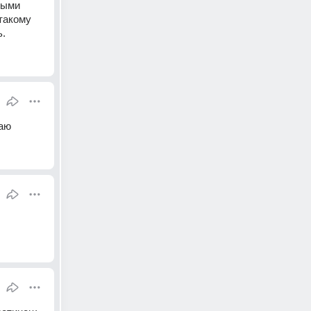
ыми 
акому 
ь.
наю