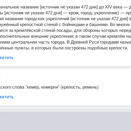
ачальное название [источник не указан 472 дня] до XIV века — д
ы [источник не указан 472 дня] — кром, город; укрепление) — при
я название городских укреплений [источник не указан 472 дня] в
кружённый крепостной стеной с бойницами и башнями. Во многих 
ся за кремлёвской стеной посады, для обороны которых неред
полнительные внешние укрепления; в таком случае кремлём на
нами центральная часть города. В Древней Руси городами назыв
лённые пункты, в которых были построены подобные крепости.
ветить
т
ского слова "кемер, кемерли" (крепость, ремень)
ветить