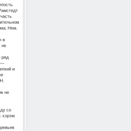
пость 
Рамстедт 
часть 
оительном 
ма; Нем. 
 в 
не 
ряд 
— 
пкий и 
е 
. 
к не 
ду со 
. хэрэм 
ревьев 