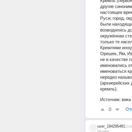
Кремль (первон
другие синоним
настоящее врем
Руси; город, о
были находящие
возводились до
окружённая сте
только те насе
Кремлями иногд
Орешек, Ям, Ив
не в качестве 
именовались от
именоваться кр
нередко называ
(архиерейских 
кремль).
Источник:
вика
0
От
user_194295481
11л
Профи