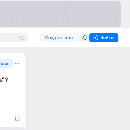
Создать пост
Войти
ться
ь"?