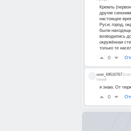
Кремль (первон
другие синоним
настоящее врем
Руси; город, о
были находящие
возводились до
окружённая сте
только те насе
0
От
user_69510767
11ле
Гений
я знаю. От тюрк
0
От