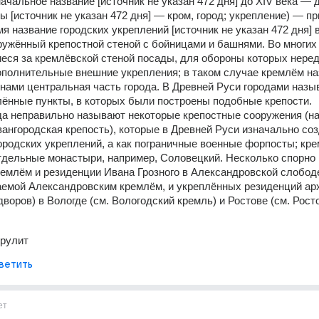
ачальное название [источник не указан 472 дня] до XIV века — д
ы [источник не указан 472 дня] — кром, город; укрепление) — при
я название городских укреплений [источник не указан 472 дня] в
кружённый крепостной стеной с бойницами и башнями. Во многих 
ся за кремлёвской стеной посады, для обороны которых неред
полнительные внешние укрепления; в таком случае кремлём на
нами центральная часть города. В Древней Руси городами назыв
лённые пункты, в которых были построены подобные крепости.
а неправильно называют некоторые крепостные сооружения (на
ангородская крепость), которые в Древней Руси изначально соз
городских укреплений, а как пограничные военные форпосты; кре
дельные монастыри, например, Соловецкий. Несколько спорно 
емлём и резиденции Ивана Грозного в Александровской слободе
емой Александровским кремлём, и укреплённых резиденций арх
дворов) в Вологде (см. Вологодский кремль) и Ростове (см. Росто
 рулит
ветить
ет