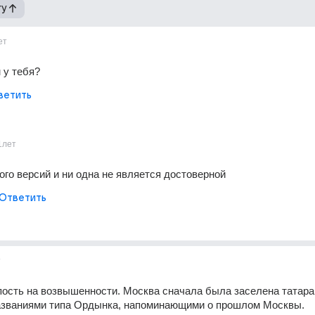
гу
ет
 у тебя?
ветить
1лет
го версий и ни одна не является достоверной
Ответить
т
пость на возвышенности. Москва сначала была заселена татарам
названиями типа Ордынка, напоминающими о прошлом Москвы.