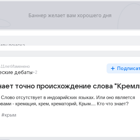
4
11лет
Изменено
Подписа
еские дебаты
+2
нает точно происхождение слова "Кремл
 Слово отсутствует в индоарийских языках. Или оно является 
ами - кремация, крем, крематорий, Крым.... Кто что знает?
#крым