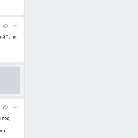
 " , на 
 под 
го 