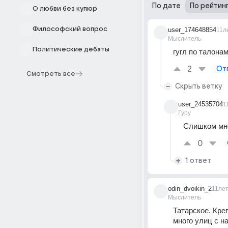
По дате
По рейтин
О любви без купюр
Философский вопрос
user_174648854
11л
Мыслитель
Политические дебаты
гугл по талонам
2
От
Смотреть все
Скрыть ветку
user_24535704
1
Гуру
Слишком мно
0
1 ответ
odin_dvoikin_2
11ле
Мыслитель
Татарское. Кре
много улиц с 