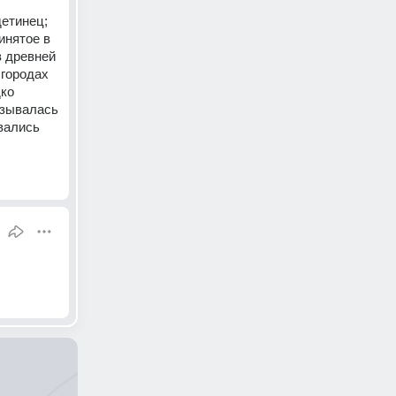
етинец; 
нятое в 
 древней 
городах 
ко 
зывалась 
ались 