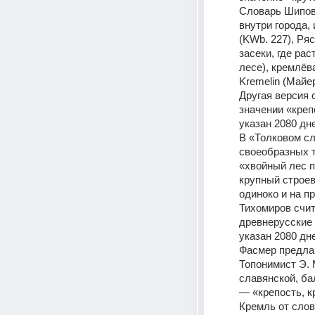
Словарь Шипово
внутри города, 
(KWb. 227), Ряс
засеки, где ра
лесе), кремлёва
Kremelin (Майер
Другая версия 
значении «креп
указан 2080 дн
В «Толковом сл
своеобразных т
«хвойный лес п
крупный строев
одиноко и на пр
Тихомиров счит
древнерусские 
указан 2080 дн
Фасмер предлаг
Топонимист Э. 
славянской, бал
— «крепость, к
Кремль от слов