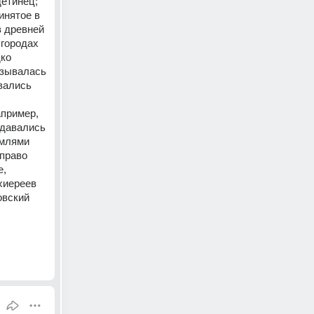
етинец; 
нятое в 
 древней 
городах 
ко 
зывалась 
ались 
пример, 
давались 
млями 
право 
, 
иереев 
вский 