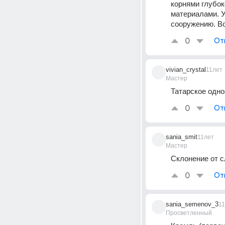
корнями глубок
материалами. У
сооружению. В
0
От
vivian_crystal
11лет
Мастер
Татарское одноз
0
От
sania_smit
11лет
Мастер
Склонение от с
0
От
sania_semenov_3
1
Просветленный