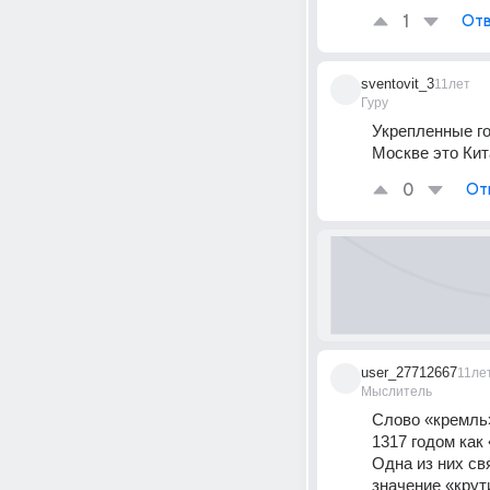
1
Отв
sventovit_3
11лет
Гуру
Укрепленные го
Москве это Кит
0
От
user_27712667
11ле
Мыслитель
Слово «кремль»
1317 годом как
Одна из них св
значение «крут