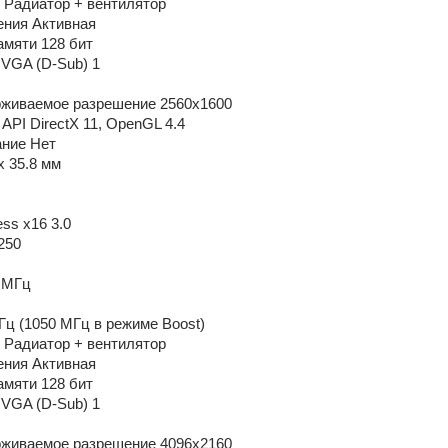
 Радиатор + вентилятор
ения Активная
мяти 128 бит
VGA (D-Sub) 1
живаемое разрешение 2560x1600
PI DirectX 11, OpenGL 4.4
ание Нет
x 35.8 мм
ss x16 3.0
250
 МГц
Гц (1050 МГц в режиме Boost)
 Радиатор + вентилятор
ения Активная
мяти 128 бит
VGA (D-Sub) 1
живаемое разрешение 4096x2160