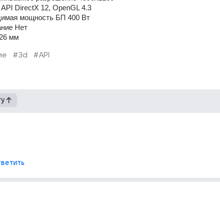
PI DirectX 12, OpenGL 4.3
имая мощность БП 400 Вт
ание Нет
 26 мм
ие
#3d
#API
гу
ветить