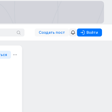
Создать пост
Войти
ться