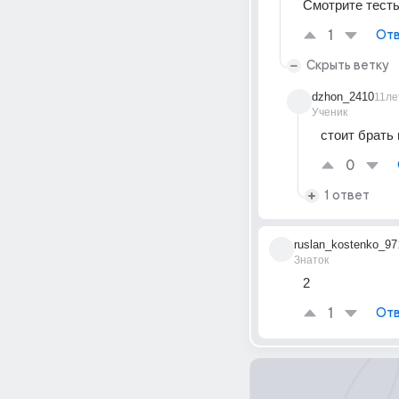
Смотрите тест
1
Отв
Скрыть ветку
dzhon_2410
11ле
Ученик
стоит брать
0
1 ответ
ruslan_kostenko_97
Знаток
2
1
Отв