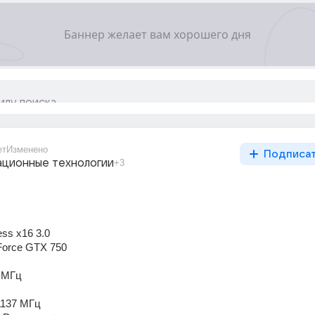
ет
Изменено
Подписа
ционные технологии
+3
ss x16 3.0
Force GTX 750
 МГц
1137 МГц