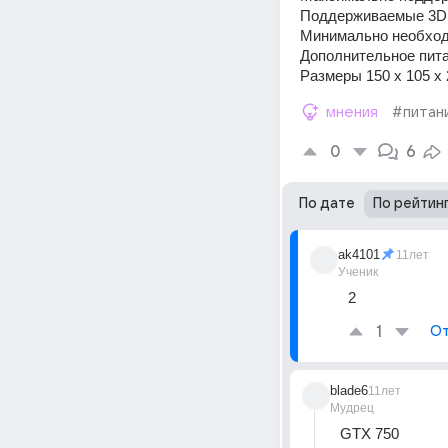
Поддерживаемые 3D A
Минимально необход
Дополнительное пит
Размеры 150 x 105 x
мнения
#питан
0
6
По дате
По рейтин
ak4101
11лет
Ученик
2
1
От
blade6
11лет
Мудрец
GTX 750