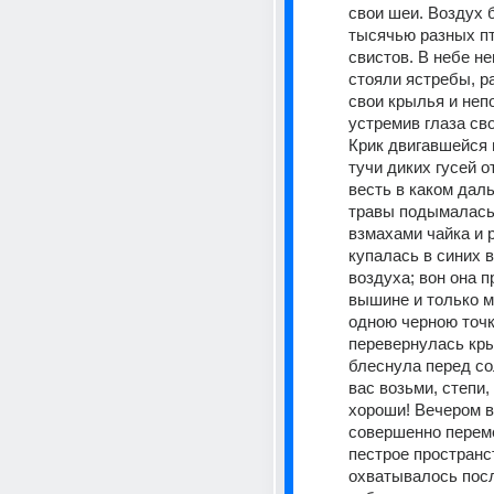
свои шеи. Воздух 
тысячью разных пт
свистов. В небе не
стояли ястребы, р
свои крылья и неп
устремив глаза свои
Крик двигавшейся в
тучи диких гусей о
весть в каком даль
травы подымалась
взмахами чайка и 
купалась в синих в
воздуха; вон она п
вышине и только м
одною черною точко
перевернулась кры
блеснула перед сол
вас возьми, степи, 
хороши! Вечером в
совершенно переме
пестрое пространст
охватывалось посл