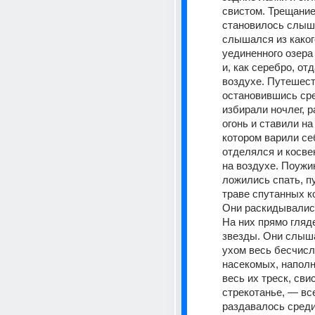
свистом. Трещание
становилось слышн
слышался из каког
уединенного озера 
и, как серебро, отд
воздухе. Путешест
остановившись сре
избирали ночлег, 
огонь и ставили на 
котором варили себ
отделялся и косве
на воздухе. Поужин
ложились спать, п
траве спутанных ко
Они раскидывались
На них прямо гляд
звезды. Они слыша
ухом весь бесчисл
насекомых, наполн
весь их треск, свист
стрекотанье, — все
раздавалось среди 