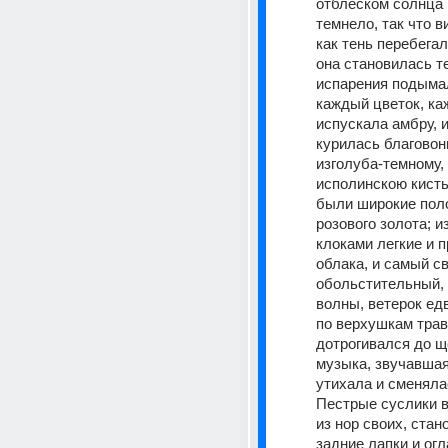
отблеском солнца 
темнело, так что в
как тень перебегала
она становилась т
испарения подымал
каждый цветок, каж
испускала амбру, и
курилась благовони
изголуба-темному, 
исполинскою кисть
были широкие поло
розового золота; и
клоками легкие и п
облака, и самый св
обольстительный, 
волны, ветерок ед
по верхушкам травы
дотрогивался до ще
музыка, звучавшая
утихала и сменялас
Пестрые суслики 
из нор своих, стан
задние лапки и огл