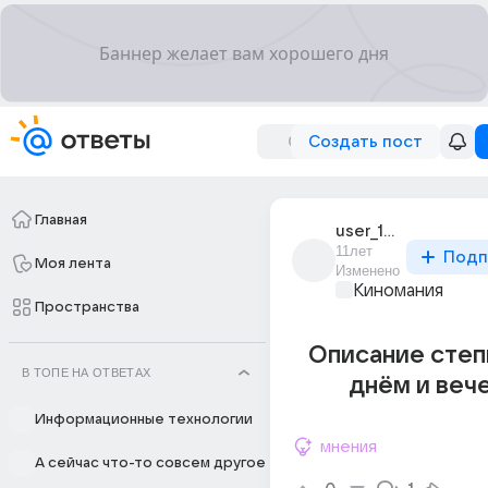
Создать пост
Главная
user_173353552
11лет
Подп
Моя лента
Изменено
Киномания
Пространства
Описание степ
В ТОПЕ НА ОТВЕТАХ
днём и веч
Информационные технологии
мнения
А сейчас что-то совсем другое