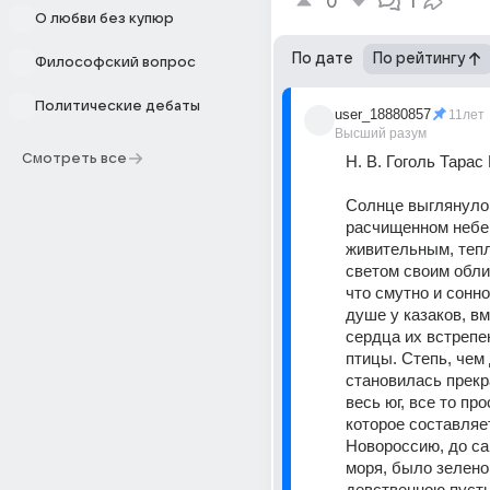
0
1
О любви без купюр
По дате
По рейтингу
Философский вопрос
Политические дебаты
user_18880857
11лет
Высший разум
Смотреть все
Н. В. Гоголь Тарас
Солнце выглянуло 
расчищенном небе 
живительным, теп
светом своим облил
что смутно и сонно
душе у казаков, вм
сердца их встрепен
птицы. Степь, чем 
становилась прекра
весь юг, все то про
которое составля
Новороссию, до са
моря, было зеленою
девственною пусты