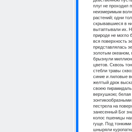
плуг не проходил п
неизмеримым волн
растений; одни толь
скрывавшиеся в них
вытаптывали их. Ни
природе не могло 
вся поверхность зе
представлялась з
золотым океаном, 
брызнули миллион
цветов. Сквозь тон
стебли травы сквоз
синие и лиловые в
желтый дрок выска
своею пирамидаль
верхушкою; белая 
зонтикообразными
пестрела на поверх
занесенный Бог зна
колос пшеницы нал
гуще. Под тонкими 
шныряли куропатки