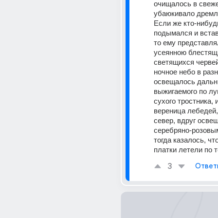
очищалось в свеже
убаюкивало дремл
Если же кто-нибудь
подымался и встав
то ему представля
усеянною блестящ
светящихся червей
ночное небо в разн
освещалось дальни
выжигаемого по луг
сухого тростника, и
вереница лебедей,
север, вдруг освещ
серебряно-розовым
тогда казалось, чт
платки летели по 
3
Ответ