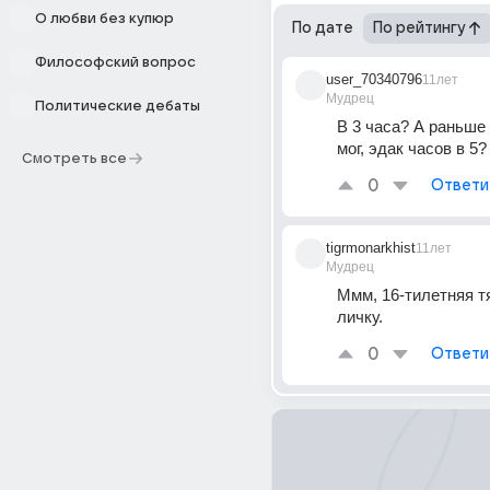
О любви без купюр
По дате
По рейтингу
Философский вопрос
user_70340796
11лет
Мудрец
Политические дебаты
В 3 часа? А раньше 
мог, эдак часов в 5?
Смотреть все
0
Ответи
tigrmonarkhist
11лет
Мудрец
Ммм, 16-тилетняя тя
личку.
0
Ответи