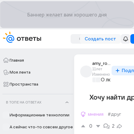
Создать пост
Главная
amy_rosen
11лет
Подп
Моя лента
Изменено
О любви без 
Пространства
Хочу найти др
В ТОПЕ НА ОТВЕТАХ
мнения
#друг
Информационные технологии
0
2
А сейчас что-то совсем другое