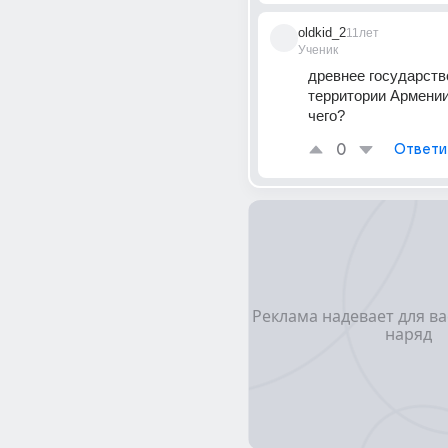
oldkid_2
11лет
Ученик
древнее государство
территории Армении.
чего?
0
Ответи