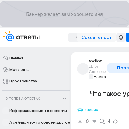
Создать пост
Главная
rodion_lyskov_1
11лет
Подп
Моя лента
Изменено
Наука
Пространства
Что такое у
В ТОПЕ НА ОТВЕТАХ
знания
Информационные технологии
0
4
А сейчас что-то совсем другое