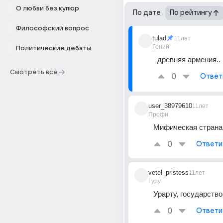
О любви без купюр
По дате
По рейтингу
Философский вопрос
tulad
11лет
Гений
Политические дебаты
древняя армения..
Смотреть все
0
Ответ
user_38979610
11лет
Профи
Мифическая страна
0
Ответи
vetel_pristess
11лет
Гуру
Урарту, государств
0
Ответи