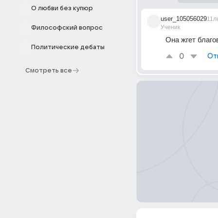
О любви без купюр
user_105056029
11л
Ученик
Философский вопрос
Она жгет благо
Политические дебаты
0
От
Смотреть все