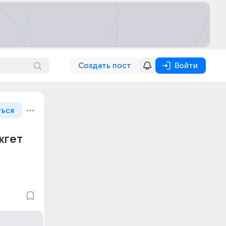
Создать пост
Войти
ться
жгет