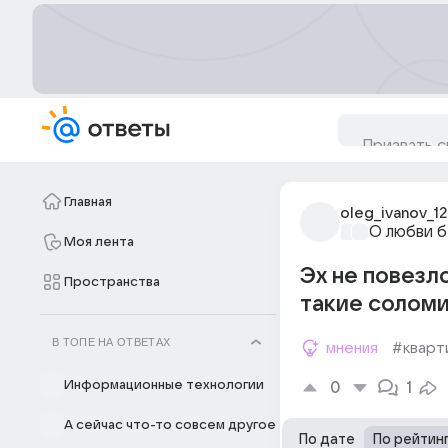
Главная
oleg_ivanov_12
О любви б
Моя лента
Эх не повезл
Пространства
такие соломи
В ТОПЕ НА ОТВЕТАХ
мнения
#кварт
Информационные технологии
0
1
А сейчас что-то совсем другое
По дате
По рейтин