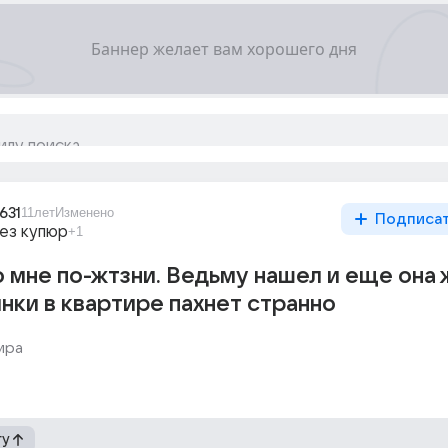
631
11лет
Изменено
Подписа
ез купюр
+1
о мне по-жтзни. Ведьму нашел и еще она 
нки в квартире пахнет странно
ира
гу