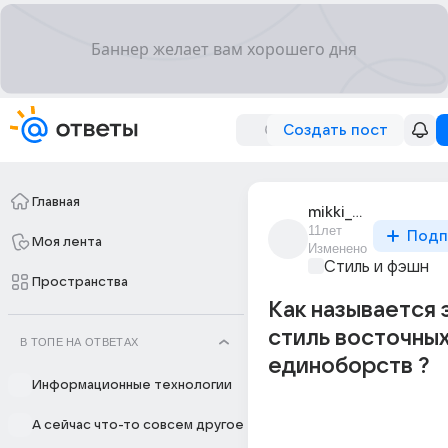
Создать пост
Главная
mikki_maus_778
11лет
Подп
Моя лента
Изменено
Стиль и фэшн
Пространства
Как называется 
стиль восточны
В ТОПЕ НА ОТВЕТАХ
единоборств ?
Информационные технологии
А сейчас что-то совсем другое