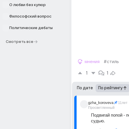
О любви без купюр
Философский вопрос
Политические дебаты
Смотреть все
мнения
#стиль
1
1
По дате
По рейтингу
gzha_koroveva
11лет
Просветленный
Подвигай попой - п
судью.