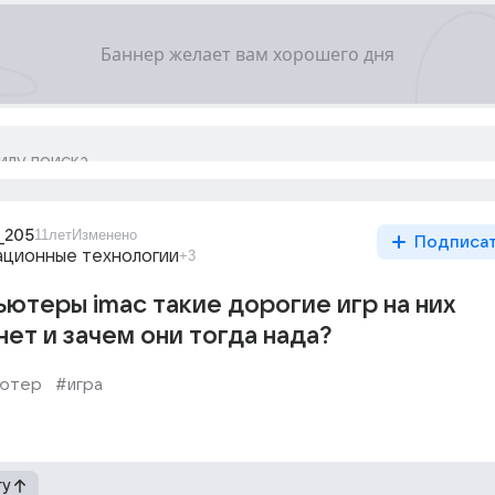
_205
11лет
Изменено
Подписа
ционные технологии
+3
ютеры imac такие дорогие игр на них
нет и зачем они тогда нада?
ьютер
#игра
гу