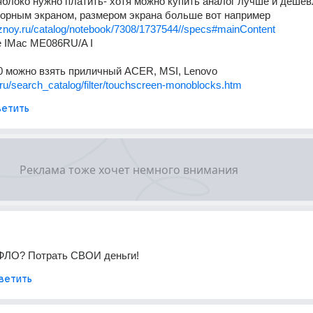
 яблоко нужно платить- хотя можно купить аналог лучше и дешевле
сорным экраном, размером экрана больше вот например
znoy.ru/catalog/notebook/7308/1737544//specs#mainContent
e IMac ME086RU/A I
00 можно взять приличный ACER, MSI, Lenovo
.ru/search_catalog/filter/touchscreen-monoblocks.htm
етить
ФЛО? Потрать СВОИ деньги!
ветить