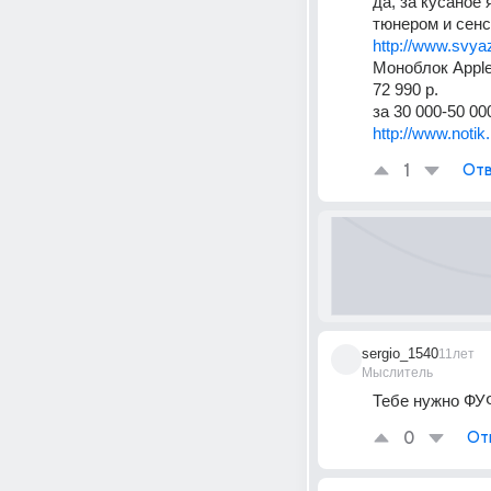
да, за кусаное
тюнером и сен
http://www.svya
Моноблок Appl
72 990 р.
за 30 000-50 0
http://www.notik
1
Отв
sergio_1540
11лет
Мыслитель
Тебе нужно ФУ
0
От