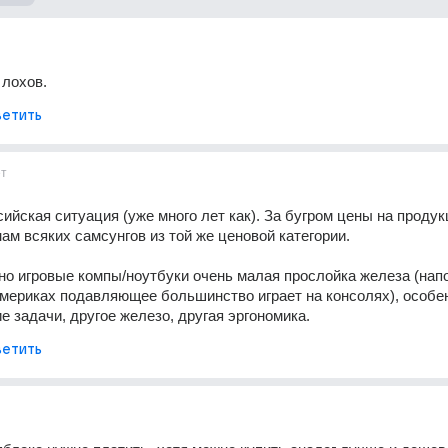
 лохов.
етить
ет
сийская ситуация (уже много лет как). За бугром цены на продук
ам всяких самсунгов из той же ценовой категории. 
но игровые компы/ноутбуки очень малая прослойка железа (напо
америках подавляющее большинство играет на консолях), особен
ие задачи, другое железо, другая эргономика.
етить