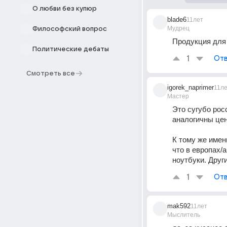
О любви без купюр
blade6
11лет
Мудрец
Философский вопрос
Продукция для
Политические дебаты
1
Отв
Смотреть все
igorek_naprimer
11л
Мастер
Это сугубо рос
аналогичны цен
К тому же имен
что в европах/
ноутбуки. Друг
1
Отв
mak592
11лет
Мыслитель