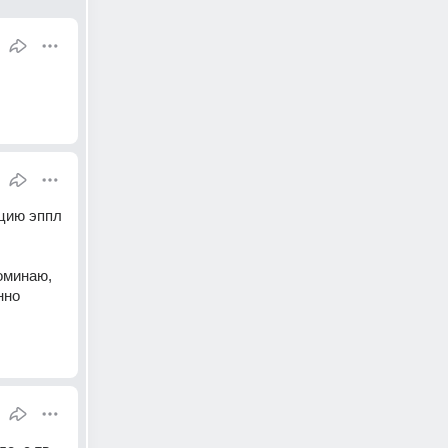
цию эппл 
минаю, 
но 