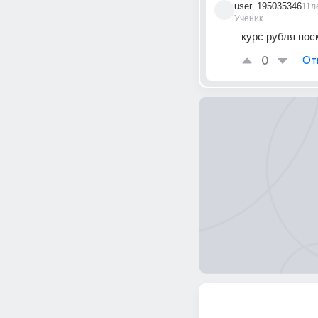
user_195035346
11л
Ученик
курс рубля пос
0
От