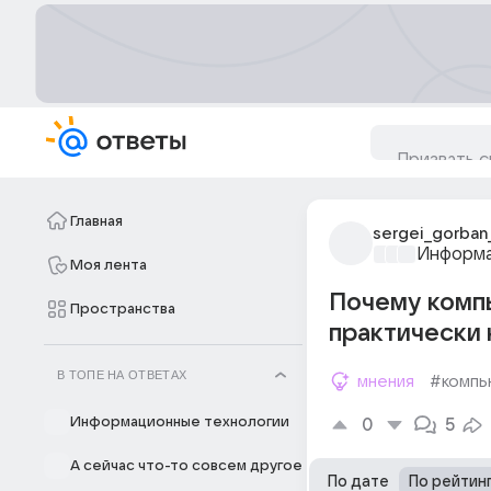
Главная
sergei_gorban
Информа
Моя лента
Почему компь
Пространства
практически 
В ТОПЕ НА ОТВЕТАХ
мнения
#комп
Информационные технологии
0
5
А сейчас что-то совсем другое
По дате
По рейтин