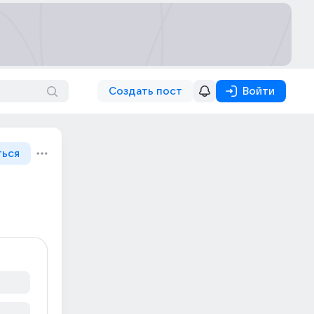
Создать пост
Войти
ться