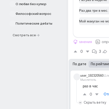
О любви без купюр
Раз два три в мес.
Философский вопрос
Мой макуган не мо
Политические дебаты
Смотреть все
мнения
опр
0
3
По дате
По рейтин
user_192320560
11л
Мыслитель
раз в час
0
От
Скрыть ветку