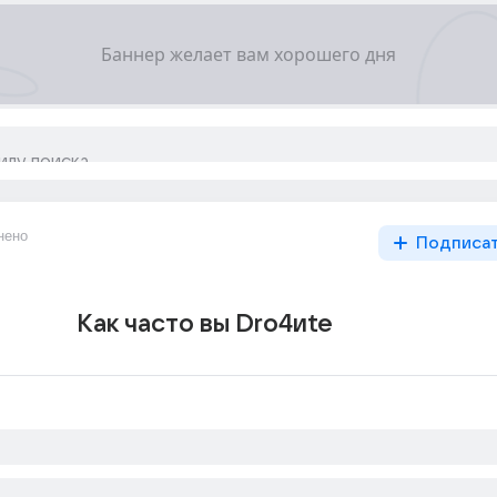
нено
Подписа
Как часто вы Drо4иte