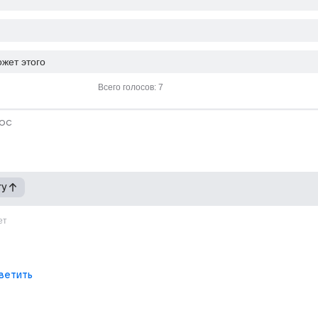
жет этого
Всего голосов: 7
ос
гу
ет
ветить