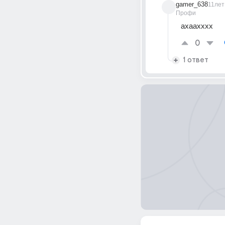
gamer_638
11лет
Профи
ахаахххх
0
1 ответ