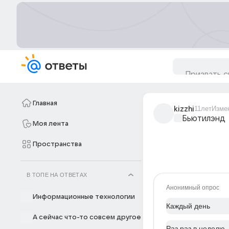
Главная
kizzhi
11лет
Изме
Бьютилэнд
Моя лента
Пространства
В ТОПЕ НА ОТВЕТАХ
Анонимный опрос
Информационные технологии
Каждый день
А сейчас что-то совсем другое
Раз раз в неделю