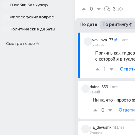
О любви без купюр
0
3
Философский вопрос
По дате
По рейтингу
Политические дебаты
vav_ava_77
11лет
Смотреть все
Ученик
Прикинь как та дев
с которой я в туал
1
Ответ
dafna_353
11лет
Гений
Ни на что - просто ж
0
Ответи
ilia_devushkin
11лет
Ученик