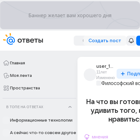
Создать пост
Главная
user_194558696
11лет
Подп
Моя лента
Изменено
Философский в
Пространства
На что вы готов
В ТОПЕ НА ОТВЕТАХ
удивить того, 
нравитьс
Информационные технологии
А сейчас что-то совсем другое
мнения